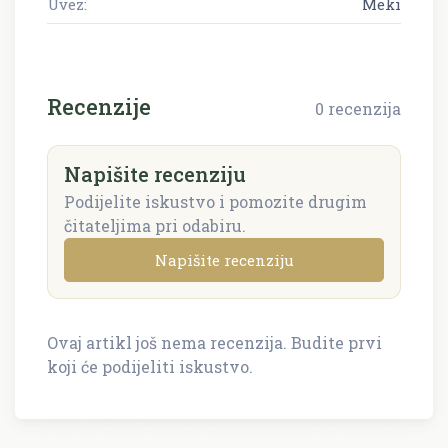
Uvez:
Meki
Recenzije
0 recenzija
Napišite recenziju
Podijelite iskustvo i pomozite drugim
čitateljima pri odabiru.
Napišite recenziju
Ovaj artikl još nema recenzija. Budite prvi
Napišite recenziju
koji će podijeliti iskustvo.
Recenzija će biti objavljena nakon provjere.
Ime i prezime *