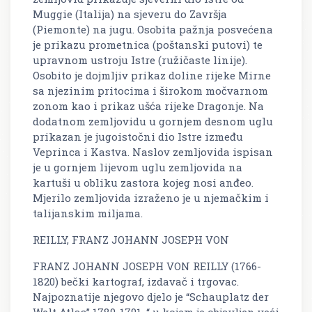
Muggie (Italija) na sjeveru do Završja
(Piemonte) na jugu. Osobita pažnja posvećena
je prikazu prometnica (poštanski putovi) te
upravnom ustroju Istre (ružičaste linije).
Osobito je dojmljiv prikaz doline rijeke Mirne
sa njezinim pritocima i širokom močvarnom
zonom kao i prikaz ušća rijeke Dragonje. Na
dodatnom zemljovidu u gornjem desnom uglu
prikazan je jugoistočni dio Istre između
Veprinca i Kastva. Naslov zemljovida ispisan
je u gornjem lijevom uglu zemljovida na
kartuši u obliku zastora kojeg nosi anđeo.
Mjerilo zemljovida izraženo je u njemačkim i
talijanskim miljama.
REILLY, FRANZ JOHANN JOSEPH VON
FRANZ JOHANN JOSEPH VON REILLY (1766-
1820) bečki kartograf, izdavač i trgovac.
Najpoznatije njegovo djelo je “Schauplatz der
Welt Atlas” 1789-1791, “ u kojem je objavljen veći