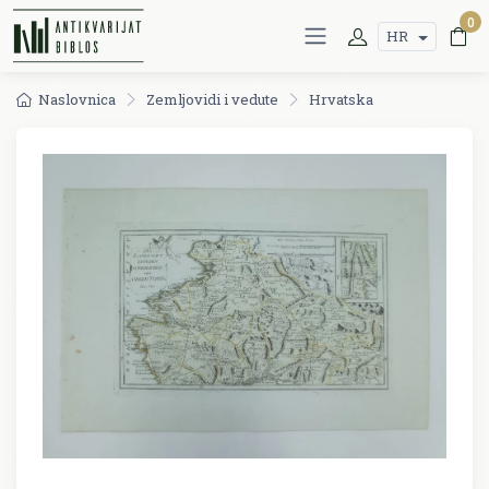
0
HR
Naslovnica
Zemljovidi i vedute
Hrvatska