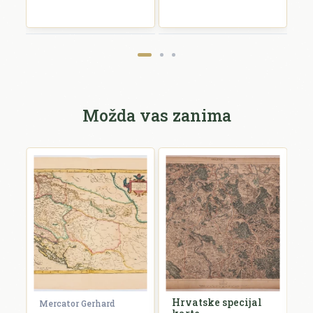
Pošalji recenziju
Možda vas zanima
Hrvatske specijal
Mercator Gerhard
B