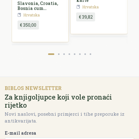
karte
e,
Slavonia, Croatia,
S
Hrvatska
id
Bosnia cum
Dalmatiae parte
Hrvatska
€ 39,82
€ 350,00
BIBLOS NEWSLETTER
Za knjigoljupce koji vole pronaći
rijetko
Novi naslovi, posebni primjerci i tihe preporuke iz
antikvarijata.
E-mail adresa