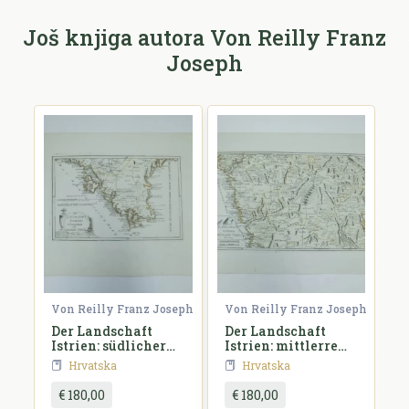
Još knjiga autora Von Reilly Franz
Joseph
E-mail *
E-mail se ne prikazuje javno.
Ocjena *
Komentar *
seph
Von Reilly Franz Joseph
Von Reilly Franz Joseph
V
Der Landschaft
Der Landschaft
D
Istrien: südlicher
Istrien: mittlerre
I
oder untere Theil
Theil
H
Hrvatska
Hrvatska
€ 180,00
€ 180,00
a