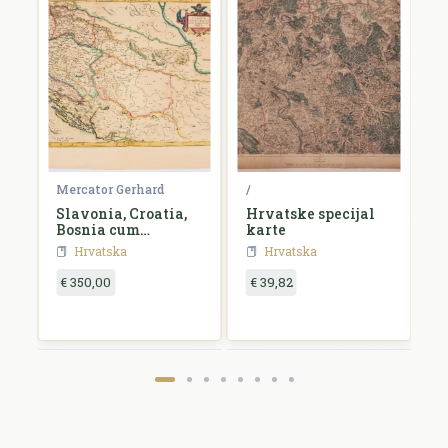
Mercator Gerhard
/
B
e,
Slavonia, Croatia,
Hrvatske specijal
S
id
Bosnia cum
karte
Dalmatiae parte
Hrvatska
Hrvatska
€ 350,00
€ 39,82
€