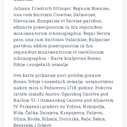
Johann Friedrich Ottinger: Regnum Bosniae,
una cum finitimis Croatiae, Dalmatiae,
Slavoniae, Hungariae et Serviae partibus,
adjuncta praecipuorum in his regionibus
munimentorum ichonographia. Regni Servia
pars, una cum finitimis Valachiae, Bulgariae
partibus, addita praecipuorum in his
regionibus munimentorum et castellorum
ichonographia. - Karta kraljevine Bosne,
Srbije i susjednih zemalja
Ova karta prikazuje novi položaj granice
Bosne, Srbije i susjednih zemalja ustanovljene
nakon mira u Požarevcu 1718. godine. Pokriva
ratište između Austro-Ugarskog Carstva pod
Karlom VI. i Osmanskog Carstva pod Ahmetom
IV. Prikazani gradovi su Vidina, Nikopolja,
Niša, Čačka, Sarajeva, Kragujevca, Valjeva,
Užica, Broda, Bihaća, Zvornika, Rače, Šabca,
Beograda i Oršave.