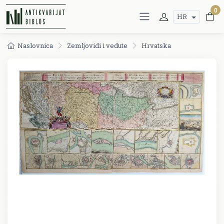
0
HR
Naslovnica
Zemljovidi i vedute
Hrvatska