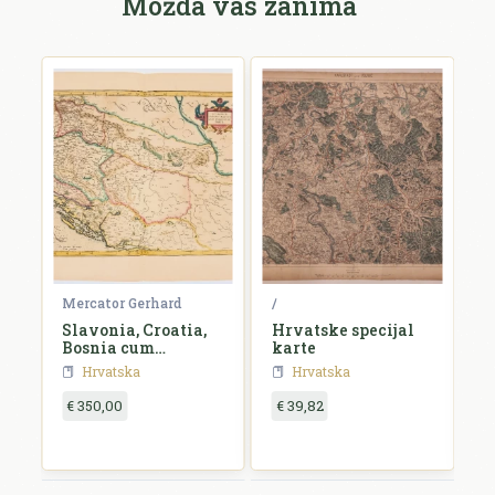
Možda vas zanima
Mercator Gerhard
/
B
i
Slavonia, Croatia,
Hrvatske specijal
S
Bosnia cum
karte
Dalmatiae parte
Hrvatska
Hrvatska
€ 350,00
€ 39,82
€