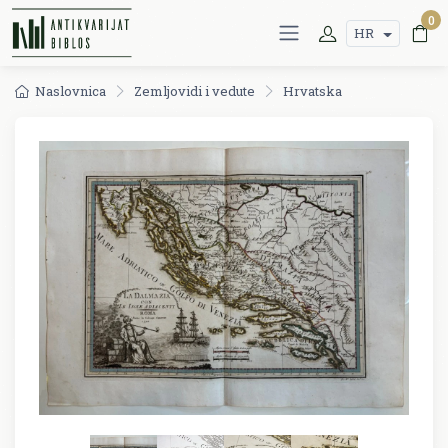
0
HR
Naslovnica
Zemljovidi i vedute
Hrvatska