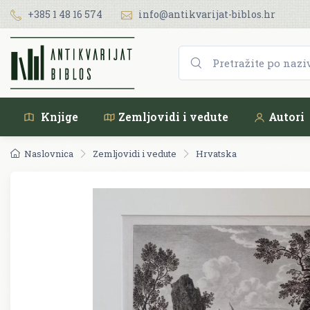
+385 1 48 16 574
info@antikvarijat-biblos.hr
Knjige
Zemljovidi i vedute
Autori
Naslovnica
Zemljovidi i vedute
Hrvatska