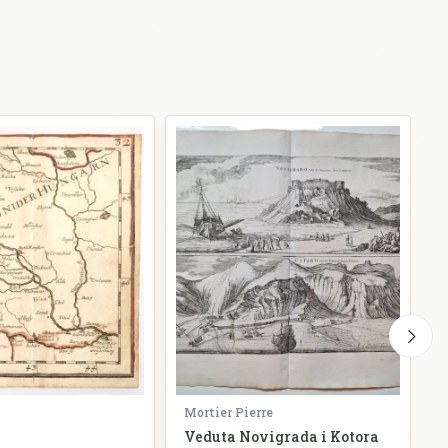
Mortier Pierre
S
Veduta Novigrada i Kotora
W