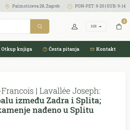
Palmotićeva 28, Zagreb
PON-PET: 9-20 | SUB: 9-14
0
HR
Otkup knjiga
Česta pitanja
Kontakt
Francois | Lavallée Joseph:
alu između Zadra i Splita;
amenje nađeno u Splitu