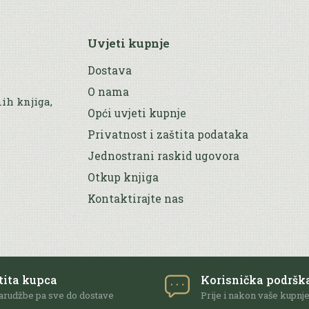
Uvjeti kupnje
Dostava
O nama
nih knjiga,
Opći uvjeti kupnje
Privatnost i zaštita podataka
Jednostrani raskid ugovora
Otkup knjiga
Kontaktirajte nas
tita kupca
Korisnička podršk
arudžbe pa sve do dostave
Prije i nakon vaše kupnj