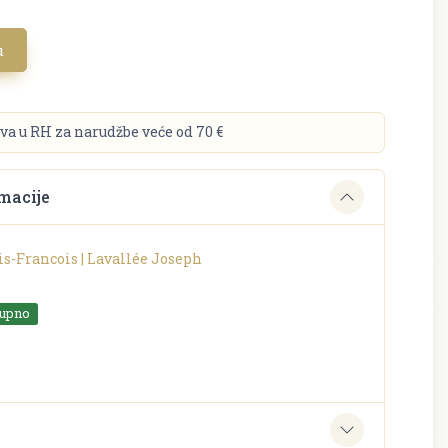
u
va u RH za narudžbe veće od 70 €
macije
is-Francois | Lavallée Joseph
tupno
e