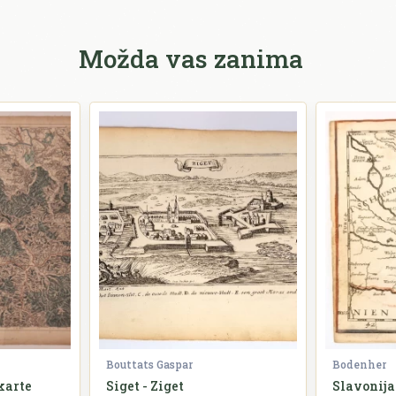
Možda vas zanima
Bouttats Gaspar
Bodenher
karte
Siget - Ziget
Slavonija