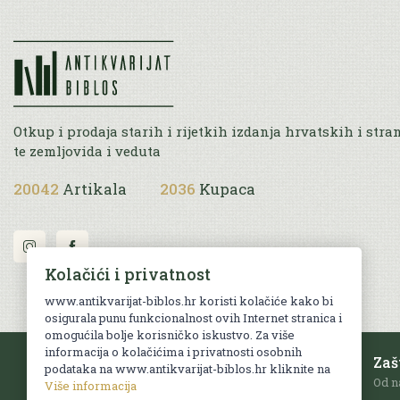
Otkup i prodaja starih i rijetkih izdanja hrvatskih i stra
te zemljovida i veduta
20042
Artikala
2036
Kupaca
Kolačići i privatnost
www.antikvarijat-biblos.hr koristi kolačiće kako bi
osigurala punu funkcionalnost ovih Internet stranica i
omogućila bolje korisničko iskustvo. Za više
informacija o kolačićima i privatnosti osobnih
Besplatna dostava
Zaš
podataka na www.antikvarijat-biblos.hr kliknite na
Za sve narudžbe u RH iznad 70 EUR.
Od n
Više informacija