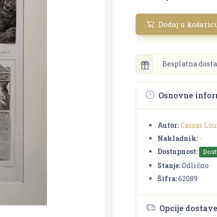
Dodaj u košaric
Besplatna dosta
Osnovne infor
Autor:
Cassas Lou
Nakladnik:
-
Dostupnost:
Dos
Stanje:
Odlično
Šifra:
62089
Opcije dostav