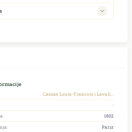
a
ormacije
Cassas Louis-Francois | Lavall...
-
a:
1802
nja:
Pariz