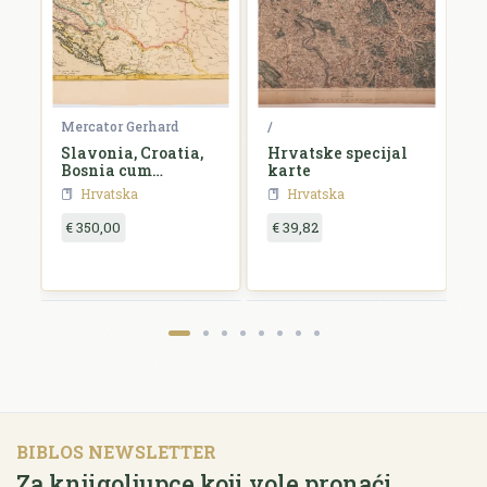
Mercator Gerhard
/
B
e,
Slavonia, Croatia,
Hrvatske specijal
S
id
Bosnia cum
karte
Dalmatiae parte
Hrvatska
Hrvatska
€ 350,00
€ 39,82
€
BIBLOS NEWSLETTER
Za knjigoljupce koji vole pronaći