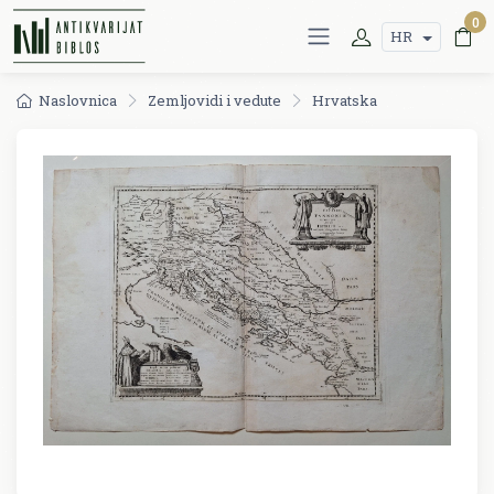
0
HR
Naslovnica
Zemljovidi i vedute
Hrvatska