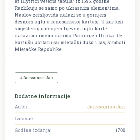
et Illyirici veteris tabula” iz 1595. godine .
Razlikuju se samo po ukrasnim elementima.
Naslov zemljovida nalazi se u gornjem
desnom uglu u renesansnoj kartuši. U kartuši
smještenoj u donjem lijevom uglu karte
nalazimo imena naroda Panonije i Ilirika. Uz
kartušu ucrtani su mletački dužd i lav, simboli
Mletačke Republike.
#Janssonius Jan
Dodatne informacije
Autor:
Janssonius Jan
Izdavač:
-
Godina izdanja:
1700