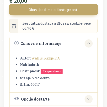
€ 20,00
Obavijesti me o dostupnosti
Besplatna dostava u RH za narudžbe veće
od 70 €
Osnovne informacije
Autor:
Wallis Budge E.A
Nakladnik:
-
Dostupnost:
Rasprodano
Stanje:
Vrlo dobro
Šifra:
40017
Opcije dostave