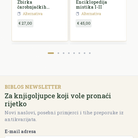
Zbirka
Enciklopedija
J
čarobnjačkih
mistika I-II
a
vještina
Alternativa
Alternativa
€ 27,00
€ 45,00
€
BIBLOS NEWSLETTER
Za knjigoljupce koji vole pronaći
rijetko
Novi naslovi, posebni primjerci i tihe preporuke iz
antikvarijata.
E-mail adresa