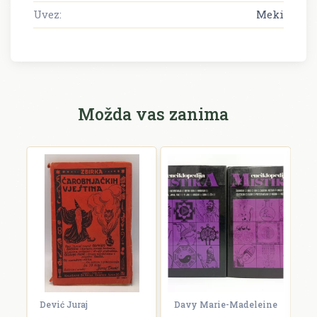
Uvez:
Meki
Možda vas zanima
Dević Juraj
Davy Marie-Madeleine
K