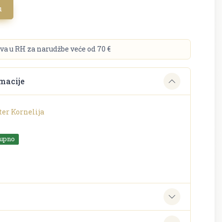
u
va u RH za narudžbe veće od 70 €
macije
er Kornelija
tupno
e