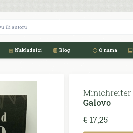
Nakladnici
Blog
O nama
Minichreiter 
Galovo
€ 17,25