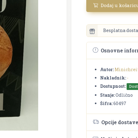
Dodaj u košaric
Besplatna dosta
Osnovne infor
Autor:
Minichreit
Nakladnik:
-
Dostupnost:
Dos
Stanje:
Odlično
Šifra:
60497
Opcije dostav