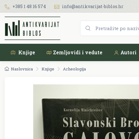
+385 1 48 16 574
info@antikvarijat-biblos.hr
Knjige
Zemljovidi i vedute
Autori
Naslovnica
Knjige
Arheologija