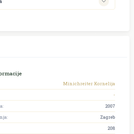
a
ormacije
Minichreiter Kornelija
-
a:
2007
nja:
Zagreb
208