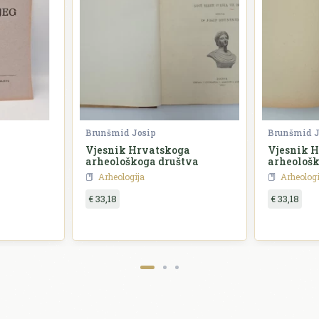
Brunšmid Josip
Brunšmid J
Vjesnik Hrvatskoga
Vjesnik 
arheološkoga društva
arheološk
svezak XI
Arheologija
Arheologi
€ 33,18
€ 33,18