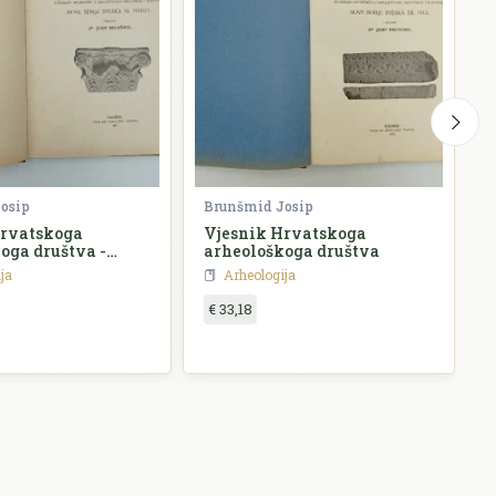
osip
Brunšmid Josip
/
Hrvatskoga
Vjesnik Hrvatskoga
oga društva -
arheološkoga društva
/1910.-11.
ja
Arheologija
€ 33,18