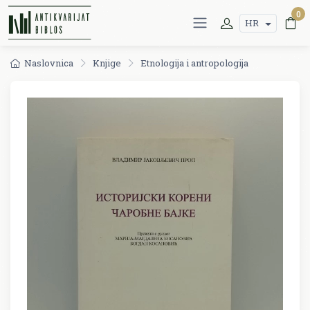
0
HR
Naslovnica
Knjige
Etnologija i antropologija