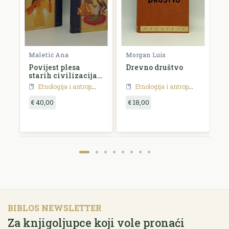
nt
Maletić Ana
Morgan Luis
Fo
ti
Povijest plesa
Drevno društvo
B
starih civilizacija I
M
- II.
Etnologija i antropologija
Etnologija i antropologija
€ 40,00
€ 18,00
€
BIBLOS NEWSLETTER
Za knjigoljupce koji vole pronaći