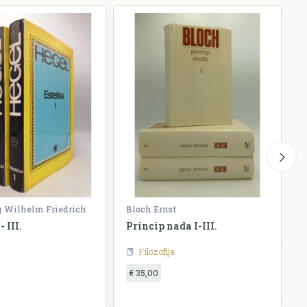
g Wilhelm Friedrich
Bloch Ernst
W
- III.
Princip nada I-III.
H
Filozofija
€ 35,00