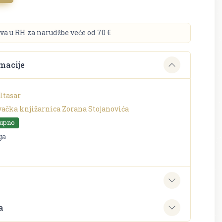
va u RH za narudžbe veće od 70 €
macije
ltasar
vačka knjižarnica Zorana Stojanovića
tupno
ga
e
a