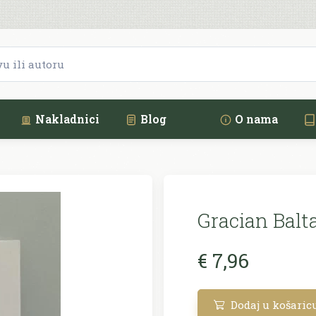
Nakladnici
Blog
O nama
Gracian Balta
€ 7,96
Dodaj u košaric