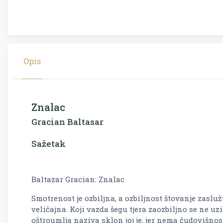
Opis
Znalac
Gracian Baltasar
Sažetak
Baltazar Gracian: Znalac
Smotrenost je ozbiljna, a ozbiljnost štovanje zasluž
veličajna. Koji vazda šegu tjera zaozbiljno se ne u
oštroumlja naziva sklon joj je, jer nema čudovišnos