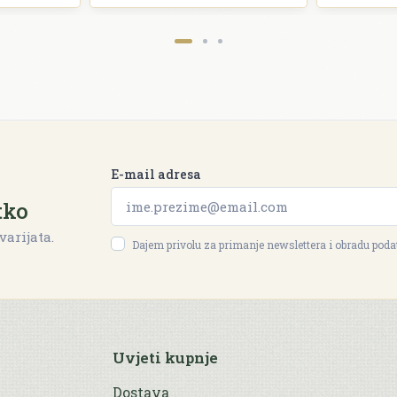
E-mail adresa
tko
varijata.
Dajem privolu za primanje newslettera i obradu pod
Uvjeti kupnje
Dostava