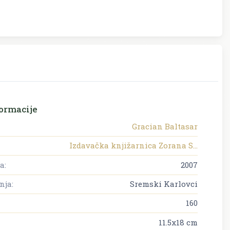
ormacije
Gracian Baltasar
Izdavačka knjižarnica Zorana S...
a:
2007
nja:
Sremski Karlovci
160
11.5x18 cm