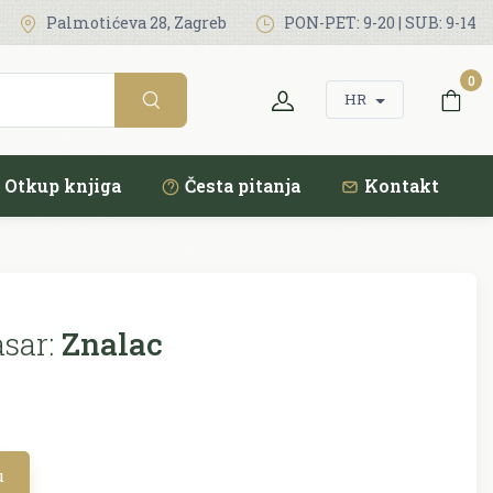
Palmotićeva 28, Zagreb
PON-PET: 9-20 | SUB: 9-14
0
HR
Otkup knjiga
Česta pitanja
Kontakt
sar:
Znalac
u