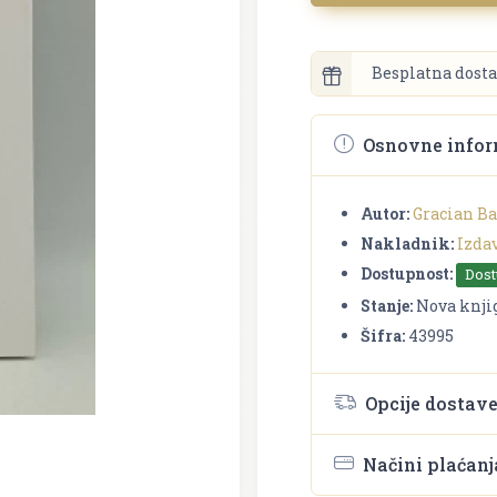
Besplatna dosta
Osnovne infor
Autor:
Gracian Ba
Nakladnik:
Izda
Dostupnost:
Dos
Stanje:
Nova knji
Šifra:
43995
Opcije dostav
Načini plaćanj