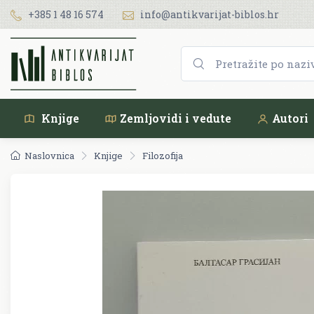
+385 1 48 16 574
info@antikvarijat-biblos.hr
Knjige
Zemljovidi i vedute
Autori
Naslovnica
Knjige
Filozofija