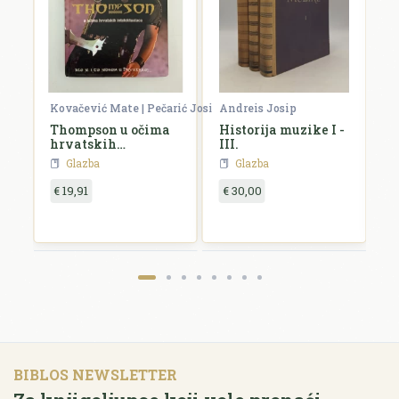
Kovačević Mate | Pečarić Josip
Andreis Josip
C
Thompson u očima
Historija muzike I -
G
hrvatskih
III.
intelektualaca
Glazba
Glazba
€ 19,91
€ 30,00
€
BIBLOS NEWSLETTER