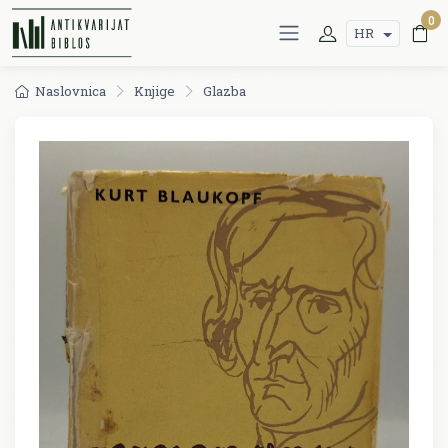
0
HR
Naslovnica
Knjige
Glazba