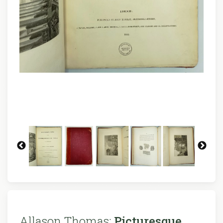
Allason Thomas:
Picturesque