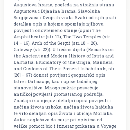
Augustova hrama, pogleda na stražnju stranu
Augustova i Dijanina hrama, Slavoluka
Sergijevaca i Dvojnih vrata. Svaki od njih prati
detaljan opis u kojemu spominje njihovu
povijest i onovremeno stanje (opisi The
Amphitheatre (str. 12), The Two Temples (str.
14 – 16), Arch of the Sergii (str. 18 – 20),
Gateway (str. 22)). U trećem dijelu (Remarks on
the Ancient and Modern History of Istria and
Dalmatia, Elucidatory of the Origin, Manners,
and Customs of Their Present Inhabitants, str.
[26] – 67) donosi povijest i geografski opis
Istre i Dalmacije, kao i opise tadašnjeg
stanovništva. Mnogo pažnje posvećuje
antičkoj povijesti promatranog područja.
Značajni su njegovi detaljni opisi povijesti i
načina života uskoka, načina života hajduka
te vrlo detaljan opis života i običaja Morlaka.
Autor naglašava da mu je pri opisima od
velike pomoći bio i itinerar prikazan u Voyage