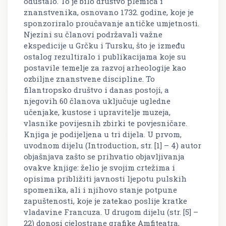
odustalo. To je bilo društvo plemića i
znanstvenika, osnovano 1732. godine, koje je
sponzoriralo proučavanje antičke umjetnosti.
Njezini su članovi podržavali važne
ekspedicije u Grčku i Tursku, što je između
ostalog rezultiralo i publikacijama koje su
postavile temelje za razvoj arheologije kao
ozbiljne znanstvene discipline. To
filantropsko društvo i danas postoji, a
njegovih 60 članova uključuje ugledne
učenjake, kustose i upravitelje muzeja,
vlasnike povijesnih zbirki te povjesničare.
Knjiga je podijeljena u tri dijela. U prvom,
uvodnom dijelu (Introduction, str. [1] – 4) autor
objašnjava zašto se prihvatio objavljivanja
ovakve knjige: želio je svojim crtežima i
opisima približiti javnosti ljepotu pulskih
spomenika, ali i njihovo stanje potpune
zapuštenosti, koje je zatekao poslije kratke
vladavine Francuza. U drugom dijelu (str. [5] –
22) donosi cjelostrane grafike Amfiteatra,