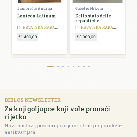
Jambrešić Andrija
Gučetić Nikola
R
Lexicon Latinum
Dello stato delle
I
republiche
S
a
HRVATSKA RARA - 19 stoljeće
HRVATSKA RARA
HRVATSKA RARA - 18 stoljeće
HRVATSKA RARA
HRVATSKA RA
y
€ 1.400,00
€ 3.000,00
€
BIBLOS NEWSLETTER
Za knjigoljupce koji vole pronaći
rijetko
Novi naslovi, posebni primjerci i tihe preporuke iz
antikvarijata.