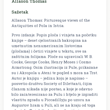
Allason Thomas
Sažetak
Allason Thomas: Picturesque views of the
Antiquities of Pola in Istria.
Prvo izdanje. Popis ploča i vinjeta na početku
knjige – deset cjelostranih bakropisa na
umetnutim nenumeriranim listovima
(pločama) i četiri vinjete u tekstu, sve sa
zaštitnim folijama. Ploče su ugravirali W. B.
Cooke, George Cooke, Henry Moses i Cosmo
Armstrong. Osim ilustracija iz Pule, prikazane
su i Akropola u Ateni te pogled s mora na Trst.
Autor je knjigu – jedinu koju je napisao –
posvetio društvu Society of Dilettanti, čijim
članom nikada nije postao, a koje je odavno
bilo zainteresirano za Pulu i htjelo je izgraditi
vlastitu zgradu u Piccadillyju po uzoru na
Augustov hram u Puli, ali se na kraju od toga