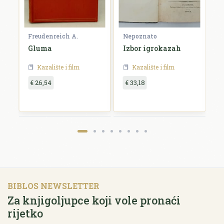
Freudenreich A.
Nepoznato
B
Gluma
Izbor igrokazah
P
h
k
Kazalište i film
Kazalište i film
€ 26,54
€ 33,18
€
BIBLOS NEWSLETTER
Za knjigoljupce koji vole pronaći
rijetko