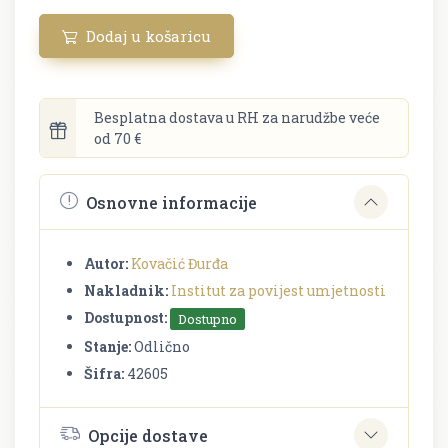
Dodaj u košaricu
Besplatna dostava u RH za narudžbe veće
od 70 €
Osnovne informacije
Autor:
Kovačić Đurđa
Nakladnik:
Institut za povijest umjetnosti
Dostupnost:
Dostupno
Stanje:
Odlično
Šifra:
42605
Opcije dostave