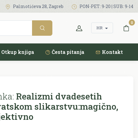
Palmotićeva 28, Zagreb
PON-PET: 9-20 | SUB: 9-14
0
HR
Otkup knjiga
Česta pitanja
Kontakt
nka:
Realizmi dvadesetih
vatskom slikarstvu:magično,
jektivno