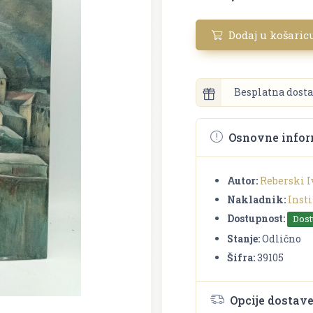
Dodaj u košaric
Besplatna dosta
Osnovne infor
Autor:
Reberski 
Nakladnik:
Insti
Dostupnost:
Dos
Stanje:
Odlično
Šifra:
39105
Opcije dostav