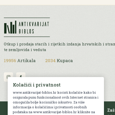
Otkup i prodaja starih i rijetkih izdanja hrvatskih i stra
te zemljovida i veduta
19956
Artikala
2034
Kupaca
Kolačići i privatnost
www.antikvarijat-biblos.hr koristi kolačiće kako bi
osigurala punu funkcionalnost ovih Internet stranica i
omogućila bolje korisničko iskustvo. Za više
informacija o kolačićima i privatnosti osobnih
Besplatna dostava
Zaš
podataka na www.antikvarijat-biblos.hr kliknite na