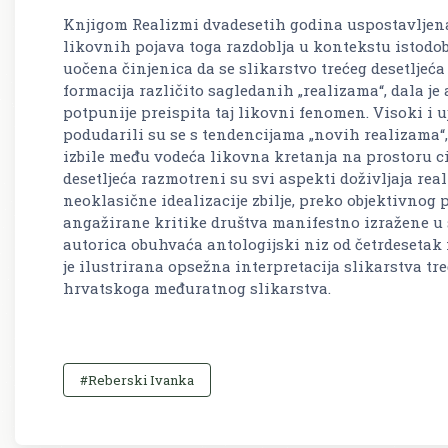
Knjigom Realizmi dvadesetih godina uspostavljena
likovnih pojava toga razdoblja u kontekstu istodo
uočena činjenica da se slikarstvo trećeg desetljeć
formacija različito sagledanih „realizama“, dala je 
potpunije preispita taj likovni fenomen. Visoki i 
podudarili su se s tendencijama „novih realizama“,
izbile među vodeća likovna kretanja na prostoru c
desetljeća razmotreni su svi aspekti doživljaja rea
neoklasične idealizacije zbilje, preko objektivnog 
angažirane kritike društva manifestno izražene u s
autorica obuhvaća antologijski niz od četrdesetak n
je ilustrirana opsežna interpretacija slikarstva tr
hrvatskoga međuratnog slikarstva.
#Reberski Ivanka