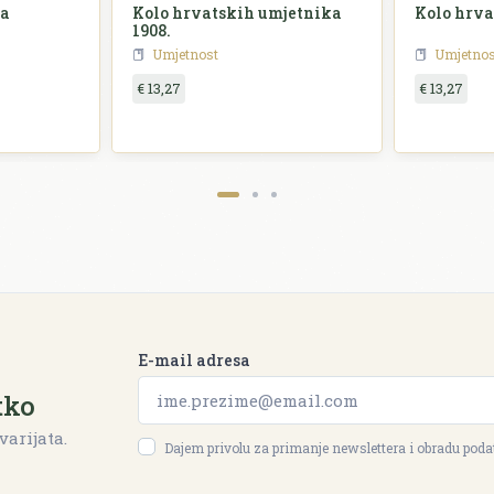
na
Kolo hrvatskih umjetnika
Kolo hrva
1908.
Umjetnost
Umjetnos
€ 13,27
€ 13,27
E-mail adresa
tko
varijata.
Dajem privolu za primanje newslettera i obradu pod