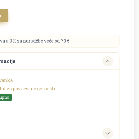
u
va u RH za narudžbe veće od 70 €
macije
Ivanka
tut za povijest umjetnosti
tupno
e