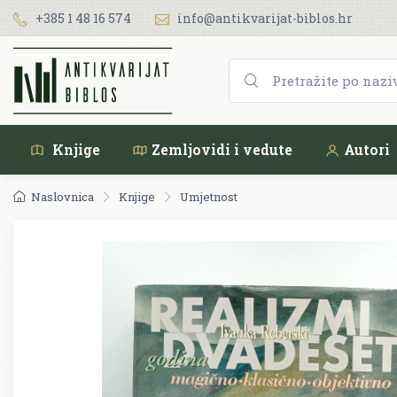
+385 1 48 16 574
info@antikvarijat-biblos.hr
Knjige
Zemljovidi i vedute
Autori
Naslovnica
Knjige
Umjetnost