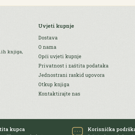
Uvjeti kupnje
Dostava
O nama
nih knjiga,
Opći uvjeti kupnje
Privatnost i zaštita podataka
Jednostrani raskid ugovora
Otkup knjiga
Kontaktirajte nas
tita kupca
Korisnička podršk