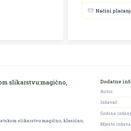
Načini plaćanj
Dodatne inf
om slikarstvu:magično,
Autor:
Izdavač:
Godina izdanj
vatskom slikarstvu:magično, klasično,
Mjesto izdava