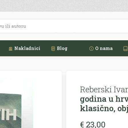
Nakladnici
Blog
O nama
Reberski Iva
godina u hr
klasično, ob
€ 23,00