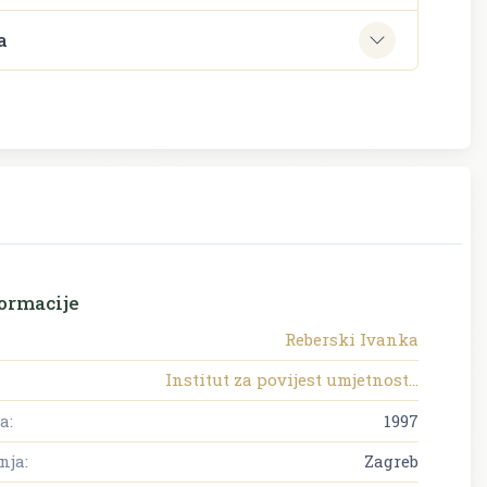
a
ormacije
Reberski Ivanka
Institut za povijest umjetnost...
a:
1997
nja:
Zagreb