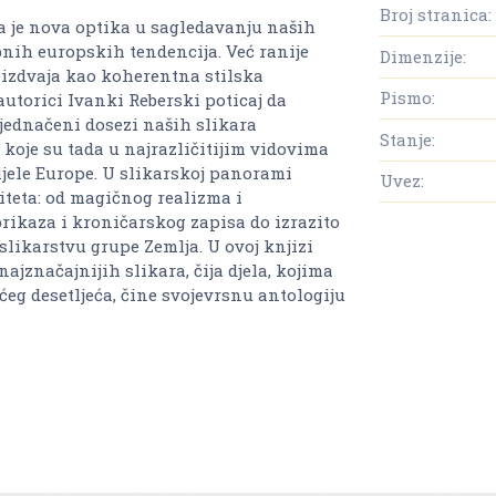
Broj stranica:
 je nova optika u sagledavanju naših
bnih europskih tendencija. Već ranije
Dimenzije:
a izdvaja kao koherentna stilska
Pismo:
autorici Ivanki Reberski poticaj da
ujednačeni dosezi naših slikara
Stanje:
 koje su tada u najrazličitijim vidovima
ijele Europe. U slikarskoj panorami
Uvez:
liteta: od magičnog realizma i
prikaza i kroničarskog zapisa do izrazito
likarstvu grupe Zemlja. U ovoj knjizi
ajznačajnijih slikara, čija djela, kojima
ećeg desetljeća, čine svojevrsnu antologiju