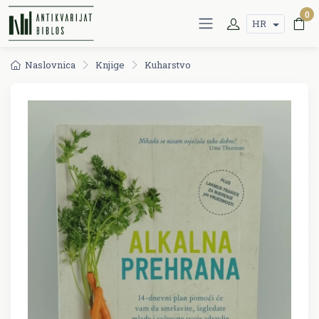
0
HR
Naslovnica
Knjige
Kuharstvo