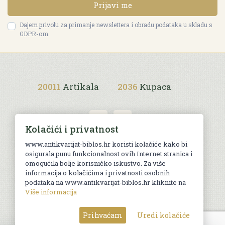
Prijavi me
Dajem privolu za primanje newslettera i obradu podataka u skladu s
GDPR-om.
20011
Artikala
2036
Kupaca
Kolačići i privatnost
www.antikvarijat-biblos.hr koristi kolačiće kako bi
osigurala punu funkcionalnost ovih Internet stranica i
Uvjeti kupnje
omogućila bolje korisničko iskustvo. Za više
informacija o kolačićima i privatnosti osobnih
podataka na www.antikvarijat-biblos.hr kliknite na
Više informacija
© Sva prava pridržana. Web by
AG media
Prihvaćam
Uredi kolačiće