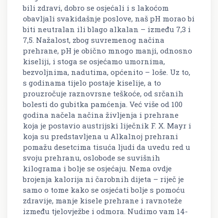
bili zdravi, dobro se osjećali i s lakoćom
obavljali svakidašnje poslove, naš pH morao bi
biti neutralan ili blago alkalan – između 7,3 i
7,5. Nažalost, zbog suvremenog načina
prehrane, pH je obično mnogo manji, odnosno
kiseliji, i stoga se osjećamo umornima,
bezvoljnima, nadutima, općenito – loše. Uz to,
s godinama tijelo postaje kiselije, a to
prouzročuje raznovrsne teškoće, od srčanih
bolesti do gubitka pamćenja. Već više od 100
godina načela načina življenja i prehrane
koja je postavio austrijski liječnik F. X. Mayr i
koja su predstavljena u Alkalnoj prehrani
pomažu desetcima tisuća ljudi da uvedu red u
svoju prehranu, oslobode se suvišnih
kilograma i bolje se osjećaju. Nema ovdje
brojenja kalorija ni čarobnih dijeta – riječ je
samo o tome kako se osjećati bolje s pomoću
zdravije, manje kisele prehrane i ravnoteže
između tjelovježbe i odmora. Nudimo vam 14-