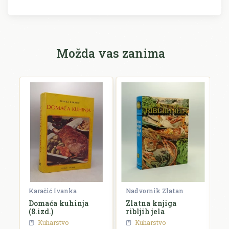
Možda vas zanima
Karačić Ivanka
Nadvornik Zlatan
Po
i
Domaća kuhinja
Zlatna knjiga
S
m
(8.izd.)
ribljih jela
Kuharstvo
Kuharstvo