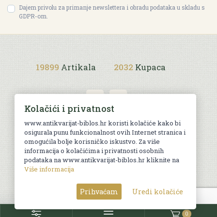
Dajem privolu za primanje newslettera i obradu podataka u skladu s
GDPR-om.
19899
Artikala
2032
Kupaca
Kolačići i privatnost
www.antikvarijat-biblos.hr koristi kolačiće kako bi
osigurala punu funkcionalnost ovih Internet stranica i
Uvjeti kupnje
omogućila bolje korisničko iskustvo. Za više
informacija o kolačićima i privatnosti osobnih
podataka na www.antikvarijat-biblos.hr kliknite na
Više informacija
© Sva prava pridržana. Web by
AG media
Prihvaćam
Uredi kolačiće
0