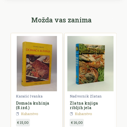
Možda vas zanima
Karačić Ivanka
Nadvornik Zlatan
Po
Domaća kuhinja
Zlatna knjiga
S
(8.izd.)
ribljih jela
a
Kuharstvo
Kuharstvo
€ 15,00
€ 16,00
€