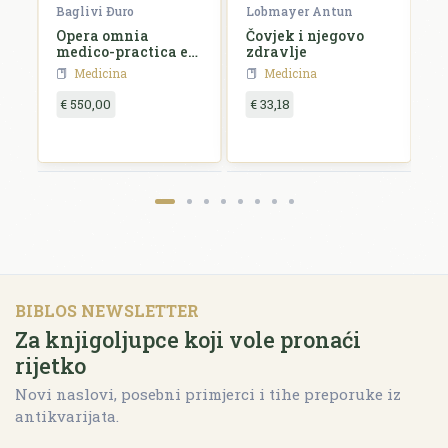
Baglivi Ðuro
Lobmayer Antun
De
l
Opera omnia
Čovjek i njegovo
L
medico-practica et
zdravlje
anatomica
Medicina
Medicina
€ 550,00
€ 33,18
€
BIBLOS NEWSLETTER
Za knjigoljupce koji vole pronaći
rijetko
Novi naslovi, posebni primjerci i tihe preporuke iz
antikvarijata.