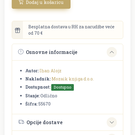
Dodaj u košaricu
Besplatna dostava u RH za narudžbe veće
od 70 €
Osnovne informacije
Autor:
Ihan Alojz
Nakladnik:
Mozaik knjiga d.o.o.
Dostupnost:
Dostupno
Stanje:
Odlično
Šifra:
55670
Opcije dostave