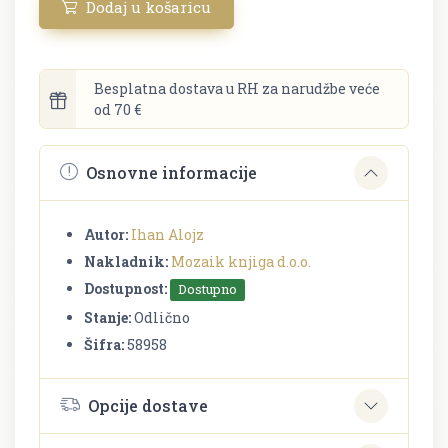
Dodaj u košaricu
Besplatna dostava u RH za narudžbe veće
od 70 €
Osnovne informacije
Autor:
Ihan Alojz
Nakladnik:
Mozaik knjiga d.o.o.
Dostupnost:
Dostupno
Stanje:
Odlično
Šifra:
58958
Opcije dostave