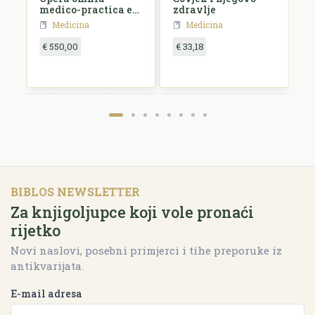
medico-practica et
zdravlje
anatomica
Medicina
Medicina
€ 550,00
€ 33,18
€
BIBLOS NEWSLETTER
Za knjigoljupce koji vole pronaći
rijetko
Novi naslovi, posebni primjerci i tihe preporuke iz
antikvarijata.
E-mail adresa