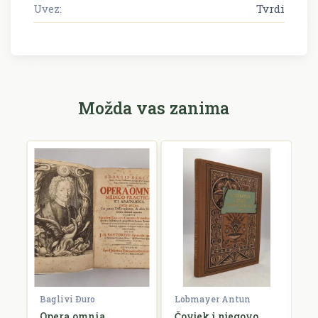
Uvez:
Tvrdi
Možda vas zanima
Baglivi Ðuro
Lobmayer Antun
De
l
Opera omnia
Čovjek i njegovo
L