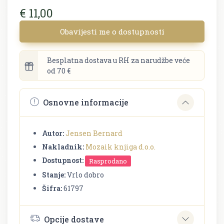
€ 11,00
Obavijesti me o dostupnosti
Besplatna dostava u RH za narudžbe veće
od 70 €
Osnovne informacije
Autor:
Jensen Bernard
Nakladnik:
Mozaik knjiga d.o.o.
Dostupnost:
Rasprodano
Stanje:
Vrlo dobro
Šifra:
61797
Opcije dostave