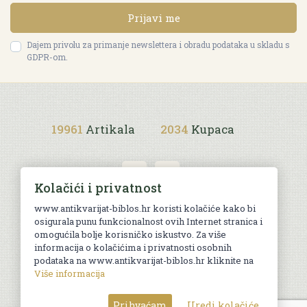
Prijavi me
Dajem privolu za primanje newslettera i obradu podataka u skladu s
GDPR-om.
19961
Artikala
2034
Kupaca
Kolačići i privatnost
www.antikvarijat-biblos.hr koristi kolačiće kako bi
osigurala punu funkcionalnost ovih Internet stranica i
Uvjeti kupnje
omogućila bolje korisničko iskustvo. Za više
informacija o kolačićima i privatnosti osobnih
podataka na www.antikvarijat-biblos.hr kliknite na
Više informacija
© Sva prava pridržana. Web by
AG media
Prihvaćam
Uredi kolačiće