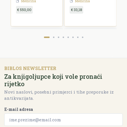
Medicina
Medicina
€ 550,00
€ 33,18
€
BIBLOS NEWSLETTER
Za knjigoljupce koji vole pronaći
rijetko
Novi naslovi, posebni primjerci i tihe preporuke iz
antikvarijata.
E-mail adresa