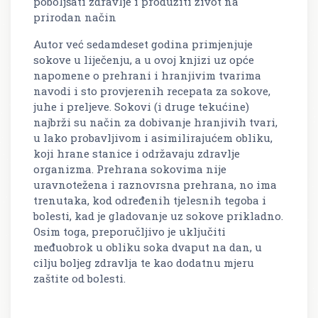
poboljšati zdravlje i produžiti život na
prirodan način
Autor već sedamdeset godina primjenjuje
sokove u liječenju, a u ovoj knjizi uz opće
napomene o prehrani i hranjivim tvarima
navodi i sto provjerenih recepata za sokove,
juhe i preljeve. Sokovi (i druge tekućine)
najbrži su način za dobivanje hranjivih tvari,
u lako probavljivom i asimilirajućem obliku,
koji hrane stanice i održavaju zdravlje
organizma. Prehrana sokovima nije
uravnotežena i raznovrsna prehrana, no ima
trenutaka, kod određenih tjelesnih tegoba i
bolesti, kad je gladovanje uz sokove prikladno.
Osim toga, preporučljivo je uključiti
međuobrok u obliku soka dvaput na dan, u
cilju boljeg zdravlja te kao dodatnu mjeru
zaštite od bolesti.