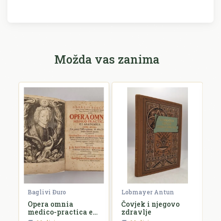
Možda vas zanima
Baglivi Ðuro
Lobmayer Antun
De
Opera omnia
Čovjek i njegovo
L
medico-practica et
zdravlje
anatomica