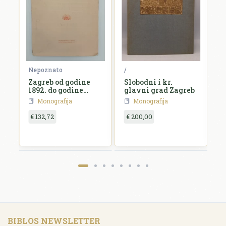
Nepoznato
/
G
Zagreb od godine
Slobodni i kr.
A
1892. do godine
glavni grad Zagreb
H
1902.
Monografija
Monografija
€ 132,72
€ 200,00
€
BIBLOS NEWSLETTER