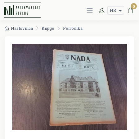
0
HR
Naslovnica
Knjige
Periodika