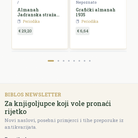
ko
/
Nepoznato
N
Almanah
Grafički almanah
L
Jadranska straža
1935
k
za 1927. godinu
Periodika
Periodika
€ 29,20
€ 6,64
€
BIBLOS NEWSLETTER
Za knjigoljupce koji vole pronaći
rijetko
Novi naslovi, posebni primjerci i tihe preporuke iz
antikvarijata.