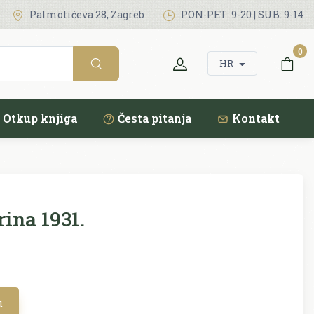
Palmotićeva 28, Zagreb
PON-PET: 9-20 | SUB: 9-14
0
HR
Otkup knjiga
Česta pitanja
Kontakt
ina 1931.
u