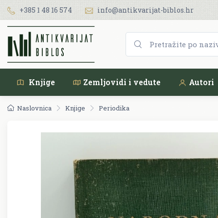
+385 1 48 16 574
info@antikvarijat-biblos.hr
Knjige
Zemljovidi i vedute
Autori
Naslovnica
Knjige
Periodika