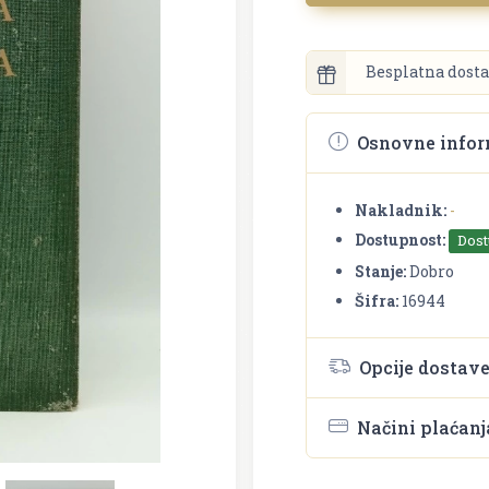
Besplatna dosta
Osnovne infor
Nakladnik:
-
Dostupnost:
Dos
Stanje:
Dobro
Šifra:
16944
Opcije dostav
Načini plaćanj