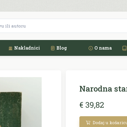
Nakladnici
Blog
O nama
Narodna star
€ 39,82
Dodaj u košaric