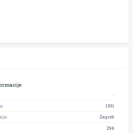
ormacije
-
a:
1931
nja:
Zagreb
294