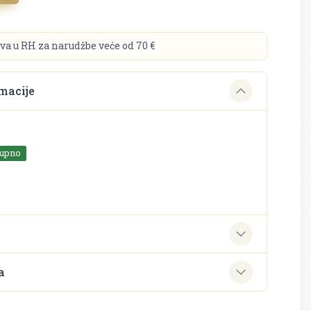
va u RH za narudžbe veće od 70 €
macije
tupno
e
a