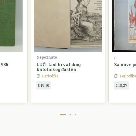
Nepoznato
/
1935
LUČ- List hrvatskog
Za nove p
katoličkog đaštva
Periodika
Periodik
€ 19,91
€ 13,27