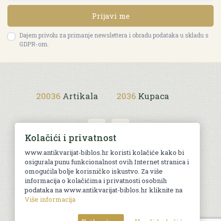
Prijavi me
Dajem privolu za primanje newslettera i obradu podataka u skladu s
GDPR-om.
20036
Artikala
2036
Kupaca
Kolačići i privatnost
www.antikvarijat-biblos.hr koristi kolačiće kako bi
osigurala punu funkcionalnost ovih Internet stranica i
Uvjeti kupnje
omogućila bolje korisničko iskustvo. Za više
informacija o kolačićima i privatnosti osobnih
podataka na www.antikvarijat-biblos.hr kliknite na
Više informacija
© Sva prava pridržana. Web by
AG media