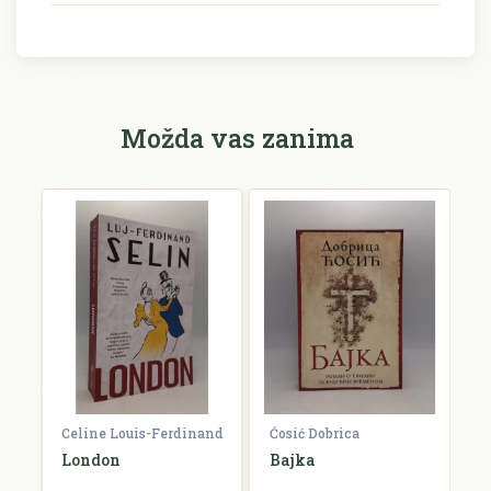
Možda vas zanima
Celine Louis-Ferdinand
Ćosić Dobrica
K
a
London
Bajka
E