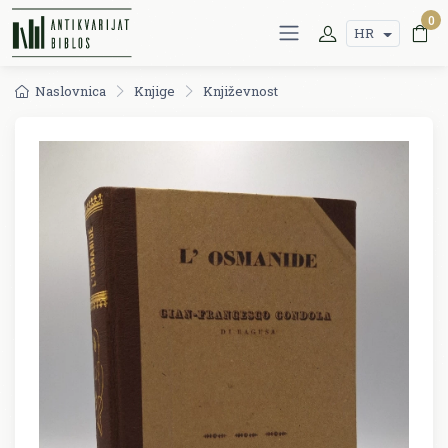
0
HR
Naslovnica
Knjige
Književnost