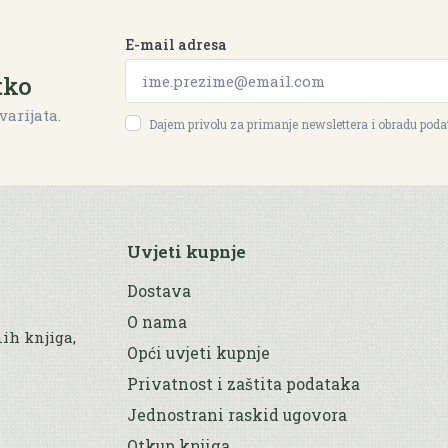
E-mail adresa
tko
varijata.
Dajem privolu za primanje newslettera i obradu pod
Uvjeti kupnje
Dostava
O nama
nih knjiga,
Opći uvjeti kupnje
Privatnost i zaštita podataka
Jednostrani raskid ugovora
Otkup knjiga