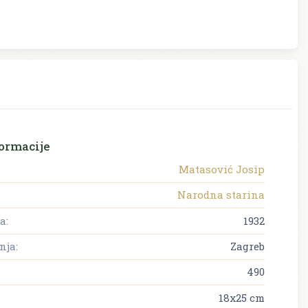
ormacije
Matasović Josip
Narodna starina
a:
1932
nja:
Zagreb
490
18x25 cm