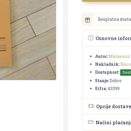
Besplatna dosta
Osnovne infor
Autor:
Matasović 
Nakladnik:
Naro
Dostupnost:
Dos
Stanje:
Dobro
Šifra:
43399
Opcije dostav
Načini plaćanj