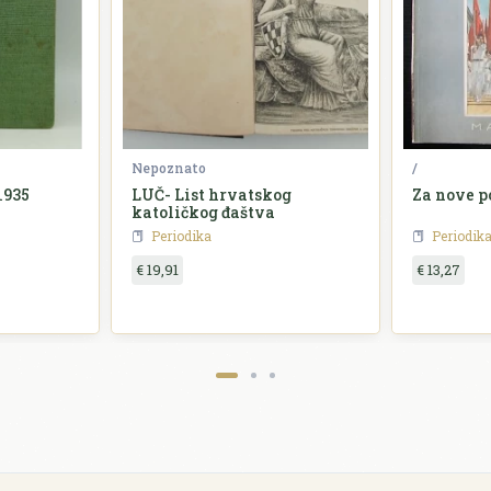
Nepoznato
/
1935
LUČ- List hrvatskog
Za nove p
katoličkog đaštva
Periodika
Periodik
€ 19,91
€ 13,27