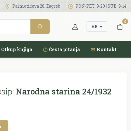
Palmotićeva 28, Zagreb
PON-PET: 9-20 | SUB: 9-14
0
HR
Otkup knjiga
Česta pitanja
Kontakt
sip:
Narodna starina 24/1932
u