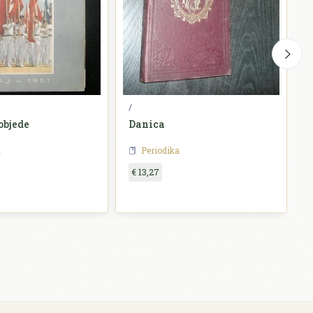
/
N
objede
Danica
D
a
Periodika
€ 13,27