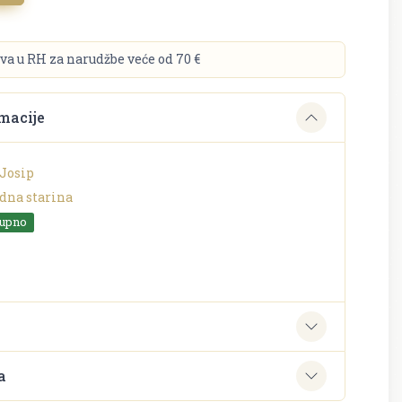
va u RH za narudžbe veće od 70 €
macije
Josip
dna starina
tupno
e
a