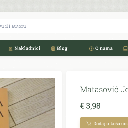
Nakladnici
Blog
O nama
Matasović Jo
€ 3,98
Dodaj u košaric