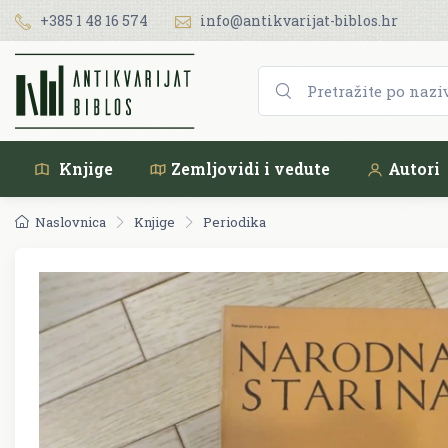
+385 1 48 16 574
info@antikvarijat-biblos.hr
Knjige
Zemljovidi i vedute
Autori
Naslovnica
Knjige
Periodika