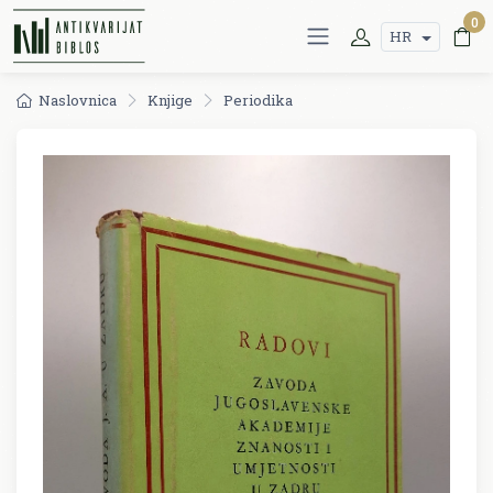
0
HR
Naslovnica
Knjige
Periodika