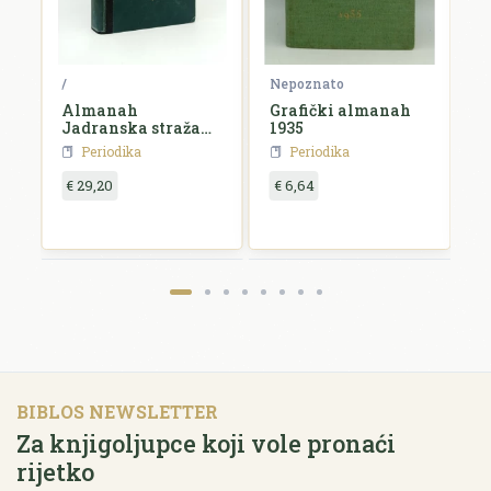
ko
/
Nepoznato
N
Almanah
Grafički almanah
L
Jadranska straža
1935
k
za 1927. godinu
Periodika
Periodika
€ 29,20
€ 6,64
€
BIBLOS NEWSLETTER
Za knjigoljupce koji vole pronaći
rijetko