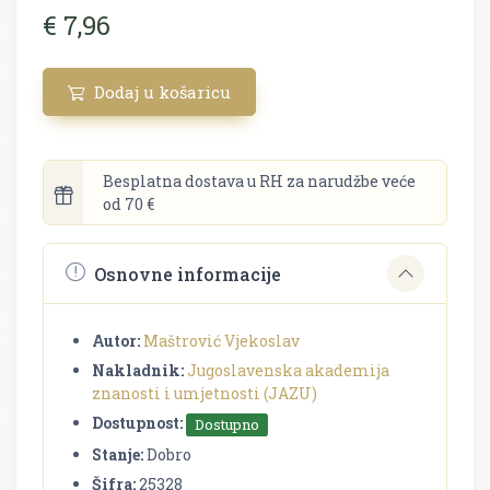
€ 7,96
Dodaj u košaricu
Besplatna dostava u RH za narudžbe veće
od 70 €
Osnovne informacije
Autor:
Maštrović Vjekoslav
Nakladnik:
Jugoslavenska akademija
znanosti i umjetnosti (JAZU)
Dostupnost:
Dostupno
Stanje:
Dobro
Šifra:
25328