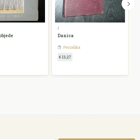
/
N
objede
Danica
D
a
Periodika
€ 13,27