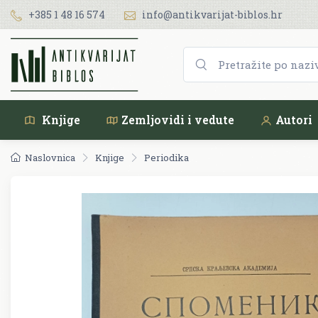
+385 1 48 16 574
info@antikvarijat-biblos.hr
Knjige
Zemljovidi i vedute
Autori
Naslovnica
Knjige
Periodika