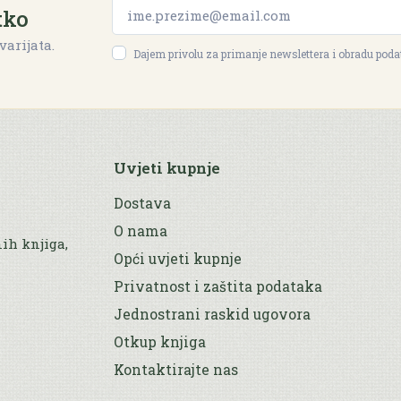
tko
varijata.
Dajem privolu za primanje newslettera i obradu pod
Uvjeti kupnje
Dostava
O nama
nih knjiga,
Opći uvjeti kupnje
Privatnost i zaštita podataka
Jednostrani raskid ugovora
Otkup knjiga
Kontaktirajte nas