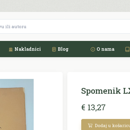
Nakladnici
Blog
O nama
Spomenik LX
€ 13,27
Dodaj u košaric