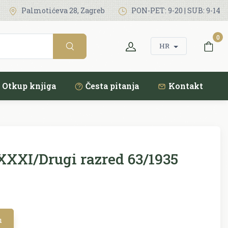
Palmotićeva 28, Zagreb
PON-PET: 9-20 | SUB: 9-14
0
HR
Otkup knjiga
Česta pitanja
Kontakt
XXI/Drugi razred 63/1935
u