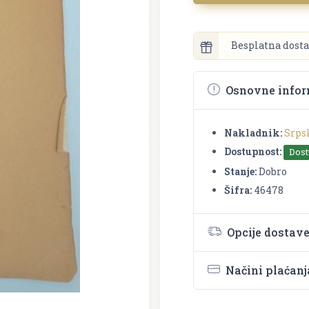
Besplatna dosta
Osnovne infor
Nakladnik:
Srps
Dostupnost:
Dos
Stanje:
Dobro
Šifra:
46478
Opcije dostav
Načini plaćanj