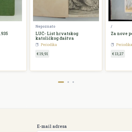
Nepoznato
/
1935
LUČ- List hrvatskog
Za nove p
katoličkog đaštva
Periodika
Periodik
€ 19,91
€ 13,27
E-mail adresa