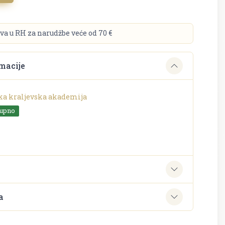
va u RH za narudžbe veće od 70 €
macije
ka kraljevska akademija
tupno
e
a