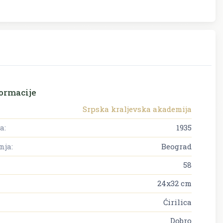
ormacije
Srpska kraljevska akademija
a:
1935
nja:
Beograd
58
24x32 cm
Ćirilica
Dobro