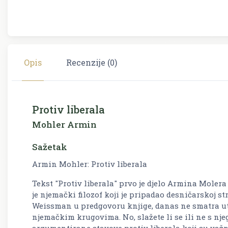
Opis
Recenzije (0)
Protiv liberala
Mohler Armin
Sažetak
Armin Mohler: Protiv liberala
Tekst "Protiv liberala" prvo je djelo Armina Molera
je njemački filozof koji je pripadao desničarskoj st
Weissman u predgovoru knjige, danas ne smatra ut
njemačkim krugovima. No, slažete li se ili ne s nj
argumentirane stavove protiv liberala koji su važn