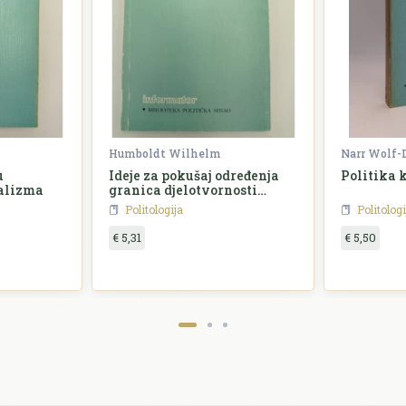
Humboldt Wilhelm
u
Ideje za pokušaj određenja
Politika 
jalizma
granica djelotvornosti
države
Politologija
Politologi
€ 5,31
€ 5,50