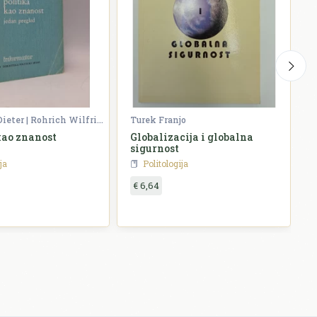
Narr Wolf-Dieter | Rohrich Wilfried
Turek Franjo
L
kao znanost
Globalizacija i globalna
Z
sigurnost
N
e
ja
Politologija
€ 6,64