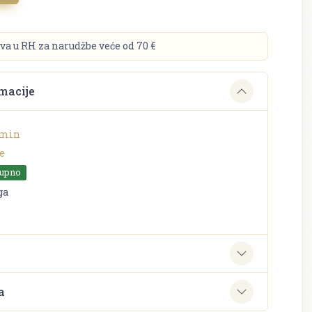
va u RH za narudžbe veće od 70 €
macije
rmin
e
tupno
ga
e
a