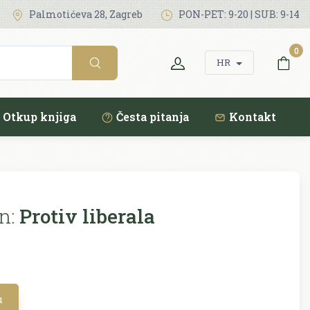
Palmotićeva 28, Zagreb
PON-PET: 9-20 | SUB: 9-14
0
HR
Otkup knjiga
Česta pitanja
Kontakt
n:
Protiv liberala
u