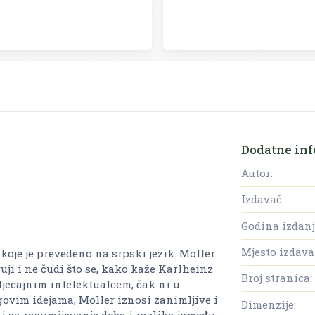
Dodatne inf
Autor:
Izdavač:
Godina izdanj
Mjesto izdava
 koje je prevedeno na srpski jezik. Moller
ruji i ne čudi što se, kako kaže Karlheinz
Broj stranica:
jecajnim intelektualcem, čak ni u
egovim idejama, Moller iznosi zanimljive i
Dimenzije:
i za razumijevanje doba i razlike između