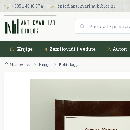
+385 1 48 16 574
info@antikvarijat-biblos.hr
Knjige
Zemljovidi i vedute
Autori
Naslovnica
Knjige
Politologija