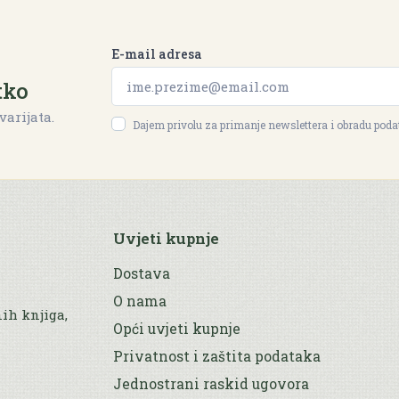
E-mail adresa
tko
varijata.
Dajem privolu za primanje newslettera i obradu pod
Uvjeti kupnje
Dostava
O nama
nih knjiga,
Opći uvjeti kupnje
Privatnost i zaštita podataka
Jednostrani raskid ugovora