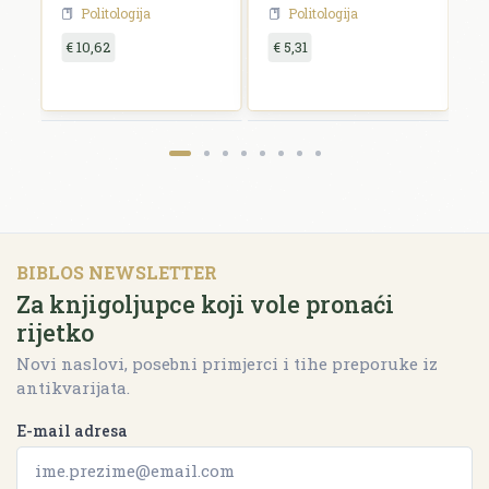
1962.-2002.
socijalizma
d
Politologija
Politologija
d
€ 10,62
€ 5,31
€
BIBLOS NEWSLETTER
Za knjigoljupce koji vole pronaći
rijetko
Novi naslovi, posebni primjerci i tihe preporuke iz
antikvarijata.
E-mail adresa