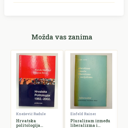
Možda vas zanima
Knežević Radule
Eisfeld Rainer
H
Hrvatska
Pluralizam između
I
q
politologija
liberalizma i
o