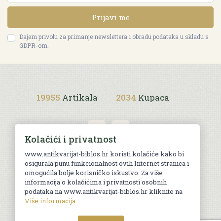
Prijavi me
Dajem privolu za primanje newslettera i obradu podataka u skladu s
GDPR-om.
19955
Artikala
2034
Kupaca
Kolačići i privatnost
www.antikvarijat-biblos.hr koristi kolačiće kako bi
osigurala punu funkcionalnost ovih Internet stranica i
Uvjeti kupnje
omogućila bolje korisničko iskustvo. Za više
informacija o kolačićima i privatnosti osobnih
podataka na www.antikvarijat-biblos.hr kliknite na
Više informacija
© Sva prava pridržana. Web by
AG media