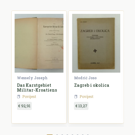
Wessely Joseph
Modrić Joso
R
e
Das Karstgebiet
Zagreb i okolica
H
Militar-Kroatiens
H
Povijest
Povijest
€ 92,91
€ 13,27
€