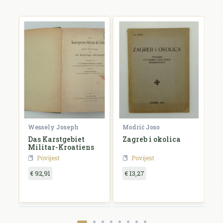
Wessely Joseph
Modrić Joso
R
e
Das Karstgebiet
Zagreb i okolica
H
Militar-Kroatiens
H
Povijest
Povijest
€ 92,91
€ 13,27
€