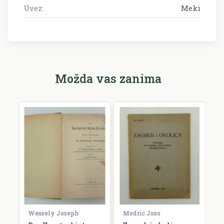
Uvez:
Meki
Možda vas zanima
Wessely Joseph
Modrić Joso
R