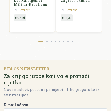
e
Das Karstgebiet
Zagreb i okolica
H
Militar-Kroatiens
H
Povijest
Povijest
€ 92,91
€ 13,27
€
BIBLOS NEWSLETTER
Za knjigoljupce koji vole pronaći
rijetko
Novi naslovi, posebni primjerci i tihe preporuke iz
antikvarijata.
E-mail adresa