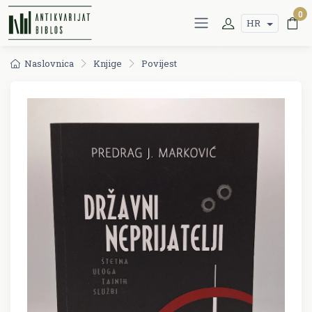
0
HR
Naslovnica
Knjige
Povijest