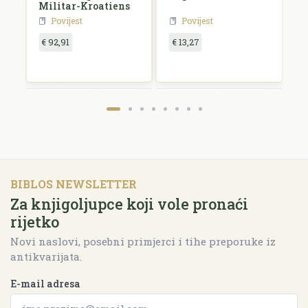
Militar-Kroatiens
H
Povijest
Povijest
€ 92,91
€ 13,27
€
BIBLOS NEWSLETTER
Za knjigoljupce koji vole pronaći
rijetko
Novi naslovi, posebni primjerci i tihe preporuke iz
antikvarijata.
E-mail adresa