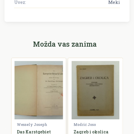
Uvez:
Meki
Možda vas zanima
Wessely Joseph
Modrić Joso
R
Das Karstgebiet
Zagreb i okolica
H