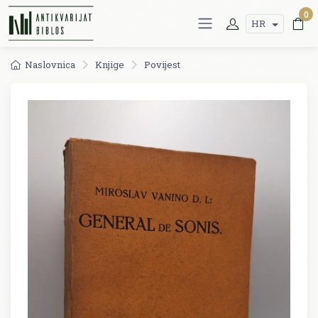
0
HR
Naslovnica
Knjige
Povijest