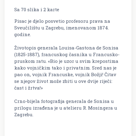
Sa 70 slika i 2 karte
Pisac je djelo posvetio profesoru prava na
Sveučilištu u Zagrebu, imenovanom 1874.
godine.
Životopis generala Louisa-Gastona de Sonisa
(1825-1887), francuskog časnika u Francusko-
pruskom ratu. «Bio je uzor u svim krepostima
kako vojničkim tako i privatnim. Sred nas je
pao on, vojnik Francuske, vojnik Božji! Čitav
se njegov život može zbiti u ove dvije riječi:
čast i žrtva!»
Crno-bijela fotografija generala de Sonisa u
prilogu izrađena je u atelieru R. Mosingera u
Zagrebu.