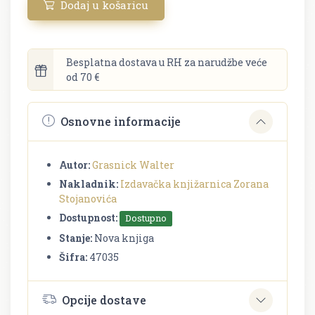
Dodaj u košaricu
Besplatna dostava u RH za narudžbe veće
od 70 €
Osnovne informacije
Autor:
Grasnick Walter
Nakladnik:
Izdavačka knjižarnica Zorana
Stojanovića
Dostupnost:
Dostupno
Stanje:
Nova knjiga
Šifra:
47035
Opcije dostave