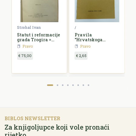
Strohal Ivan
/
/
Statut i reformacije
Pravila
H
grada Trogira =
"Hrvatskoga
d
Statutum et
štediše"
o
Pravo
Pravo
reformationes
civitatis Tragurii
€ 75,00
€ 2,65
€
BIBLOS NEWSLETTER
Za knjigoljupce koji vole pronaći
rijetko