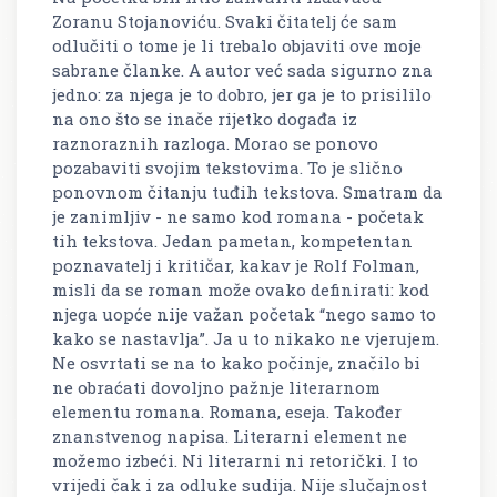
Zoranu Stojanoviću. Svaki čitatelj će sam
odlučiti o tome je li trebalo objaviti ove moje
sabrane članke. A autor već sada sigurno zna
jedno: za njega je to dobro, jer ga je to prisililo
na ono što se inače rijetko događa iz
raznoraznih razloga. Morao se ponovo
pozabaviti svojim tekstovima. To je slično
ponovnom čitanju tuđih tekstova. Smatram da
je zanimljiv - ne samo kod romana - početak
tih tekstova. Jedan pametan, kompetentan
poznavatelj i kritičar, kakav je Rolf Folman,
misli da se roman može ovako definirati: kod
njega uopće nije važan početak “nego samo to
kako se nastavlja”. Ja u to nikako ne vjerujem.
Ne osvrtati se na to kako počinje, značilo bi
ne obraćati dovoljno pažnje literarnom
elementu romana. Romana, eseja. Također
znanstvenog napisa. Literarni element ne
možemo izbeći. Ni literarni ni retorički. I to
vrijedi čak i za odluke sudija. Nije slučajnost