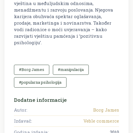
vještina u međuljudskim odnosima,
menadžmentu i razvoju poslovanja. Njegova
karijera obuhvaća spektar oglašavanja,
prodaje, marketinga i novinarstva. Također
vodi radionice o moći uvjeravanja – kako
razvijati vještinu pamćenja i ‘pozitivnu
psihologiju’.
#Borg James
#manipulacija
#popularna psihologija
Dodatne informacije
Autor:
Borg James
Izdavač:
Veble commerce
Godina izdanja:
2010