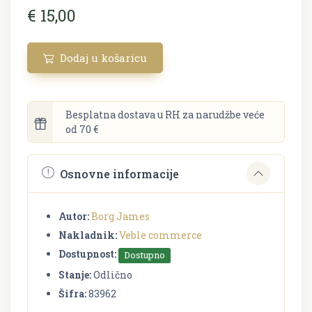
€ 15,00
Dodaj u košaricu
Besplatna dostava u RH za narudžbe veće
od 70 €
Osnovne informacije
Autor:
Borg James
Nakladnik:
Veble commerce
Dostupnost:
Dostupno
Stanje:
Odlično
Šifra:
83962