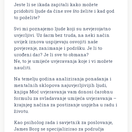
Jeste li se ikada zapitali kako možete
pridobiti ljude da čine sve što želite i kad god
to poželite?
Svi mi poznajemo ljude koji su nevjerojatno
uvjerljivi. Uz šarm bez truda, na neki način
uvijek iznova uspijevaju osvojiti naše
povjerenje, zanimanje i podršku. Je li to
urođeni dar? Je li sve to obmana?
Ne, to je umijeće uvjeravanja koje i vi možete
naučiti.
Na temelju godina analiziranja ponašanja i
mentalnih sklopova najuvjerljivijih ljudi,
knjiga Moć uvjeravanja vam donosi čarobnu
formulu za svladavanje umijeća uvjeravanja –
krajnjeg načina za postizanje uspjeha u radu i
životu.
Kao psiholog rada i savjetnik za poslovanje,
James Borg se specijalizirao za područja