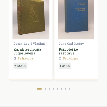
F
V
F
€
Dvorniković Vladimir
Jung Carl Gustav
Karakterologija
Psihološke
Jugoslovena
rasprave
Psihologija
Psihologija
€ 100,00
€ 24,00