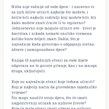
Ništa nije važnije od vaše djece - i naravno vi
za njih želite učiniti najbolje što možete, i
želite biti najbolji roditelji koji možete biti. Ali
kako možete znati činite li to ispravno?
Jednostavno nije moguće učiniti sve - život je
kaotičan i nikada nemate onoliko vremena
koliko biste željeli imati. Dakle, što je
najvažnije kada govorimo o odgajanju sretne,
zdrave i samopouzdane djece?
Knjiga 10 najvažnijih stvari za vaše dijete
odgovara na to goruće pitanje, kao i na mnoga
druga, uključujući:
Koje su najvažnije stvari koje trebam učiniti?
Koji je najbolji način da provedemo zajedničko
vrijeme?
Što mogu naučiti svoju djecu, što će imati
najpozitivniji učinak na njihove živote?
Koje će male stvari imati utjecaj na njihovu