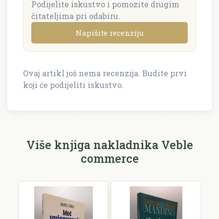
Podijelite iskustvo i pomozite drugim
čitateljima pri odabiru.
Napišite recenziju
Ovaj artikl još nema recenzija. Budite prvi
Napišite recenziju
koji će podijeliti iskustvo.
Recenzija će biti objavljena nakon provjere.
Ime i prezime *
Više knjiga nakladnika Veble
commerce
E-mail *
E-mail se ne prikazuje javno.
Ocjena *