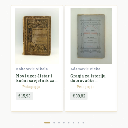
Kokotović Nikola
Adamović Vicko
M
Novi uzor-listar i
Gragja za istoriju
N
kućni savjetnik za
dubrovačke
v
sastavljanje
pedagogije
r
Pedagogija
Pedagogija
svakovrstnih
u
listova, izprava i
€ 15,93
€ 39,82
pismenih
sastavaka za sve
družtvene prilike u
poslovnom i
domaćem životu