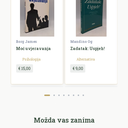
Komentar *
Borg James
Mandino Og
V
Moć uvjeravanja
Zadatak: Uspjeh!
1
t
Psihologija
Alternativa
€ 15,00
€ 9,00
Pošalji recenziju
Možda vas zanima