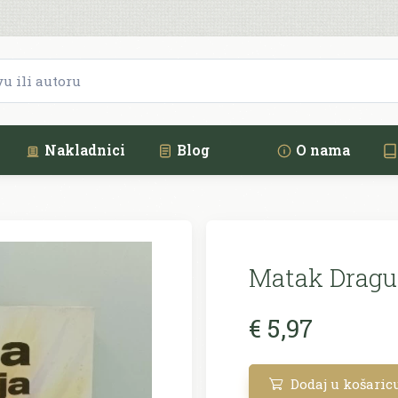
Nakladnici
Blog
O nama
Matak Dragut
€ 5,97
Dodaj u košaric