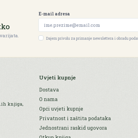
E-mail adresa
tko
varijata.
Dajem privolu za primanje newslettera i obradu pod
Uvjeti kupnje
Dostava
O nama
nih knjiga,
Opći uvjeti kupnje
Privatnost i zaštita podataka
Jednostrani raskid ugovora
Otkup knjiga