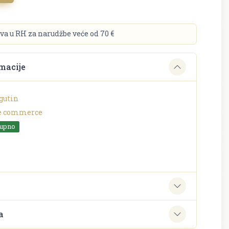
va u RH za narudžbe veće od 70 €
macije
gutin
e commerce
tupno
e
a