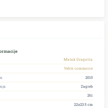
ormacije
Matak Dragutin
Veble commerce
a:
2010
nja:
Zagreb
261
22x23.5 cm