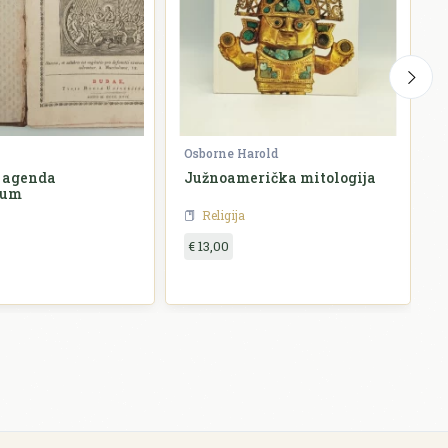
Osborne Harold
V
 agenda
Južnoamerička mitologija
P
rum
Religija
€ 13,00