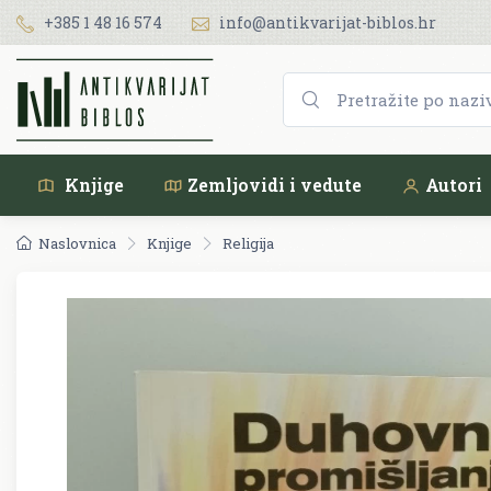
+385 1 48 16 574
info@antikvarijat-biblos.hr
Knjige
Zemljovidi i vedute
Autori
Naslovnica
Knjige
Religija