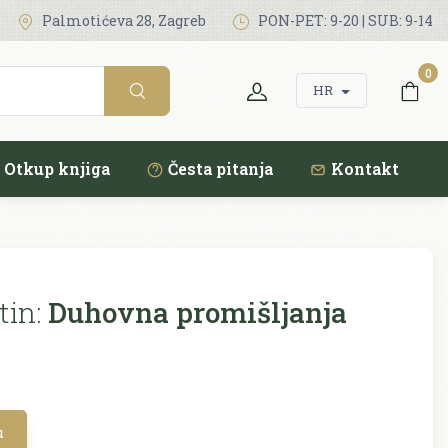
Palmotićeva 28, Zagreb
PON-PET: 9-20 | SUB: 9-14
0
HR
Otkup knjiga
Česta pitanja
Kontakt
in:
Duhovna promišljanja
u