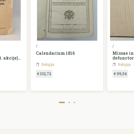
/
/
Calendarium 1816
Missae in
. akcije) u
defuncto
cizmu
Religija
Religija
€ 132,72
€ 99,54