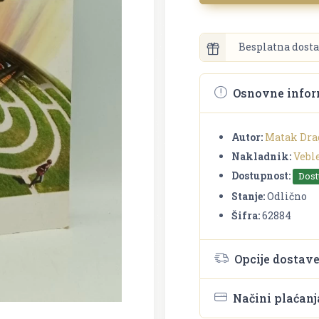
Besplatna dosta
Osnovne infor
Autor:
Matak Dra
Nakladnik:
Vebl
Dostupnost:
Dos
Stanje:
Odlično
Šifra:
62884
Opcije dostav
Načini plaćanj