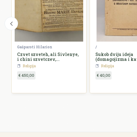
Gašparoti Hilarion
/
Czvet szveteh, ali Sivlenye,
Sukob dviju ideja
i chini szvetczev,...
(domagojizma i kat
hrvatskom katoli
Religija
Religija
€ 450,00
€ 40,00