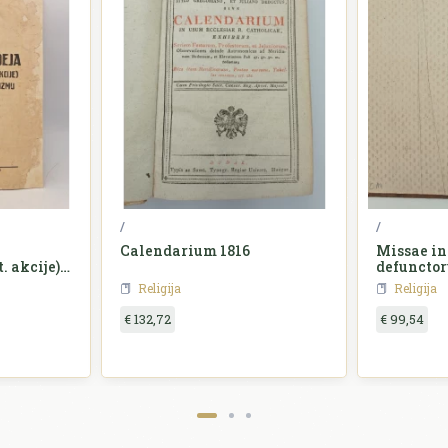
/
/
Calendarium 1816
Missae in
. akcije) u
defuncto
cizmu
Religija
Religija
€ 132,72
€ 99,54