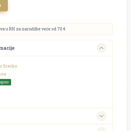
u
va u RH za narudžbe veće od 70 €
macije
ć Srećko
men
tupno
o
e