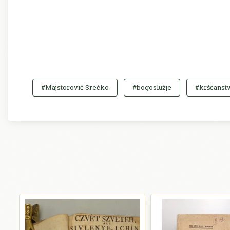
#Majstorović Srećko
#bogoslužje
#kršćanst