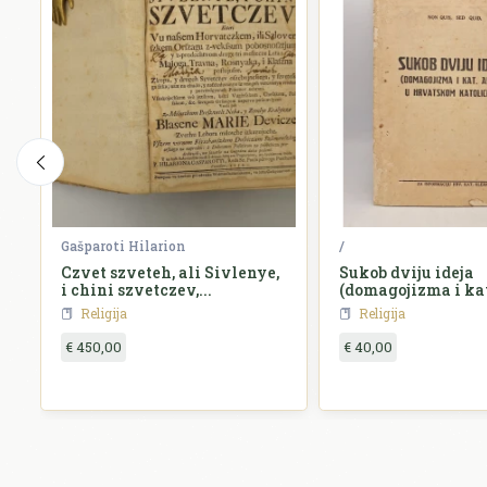
Gašparoti Hilarion
/
Czvet szveteh, ali Sivlenye,
Sukob dviju ideja
i chini szvetczev,...
(domagojizma i kat
hrvatskom katoli
Religija
Religija
€ 450,00
€ 40,00