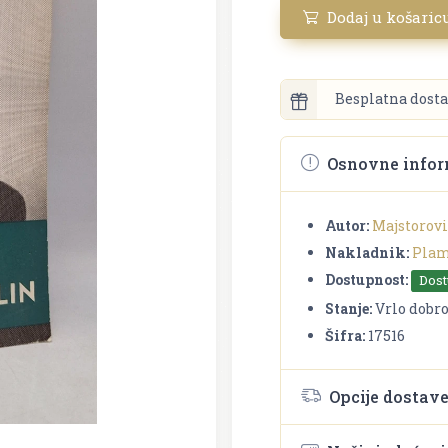
Dodaj u košaric
Besplatna dosta
Osnovne infor
Autor:
Majstorovi
Nakladnik:
Pla
Dostupnost:
Dos
Stanje:
Vrlo dobr
Šifra:
17516
Opcije dostav