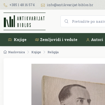
+385 1 48 16 574
info@antikvarijat-biblos.hr
Knjige
Zemljovidi i vedute
Autori
Naslovnica
Knjige
Religija