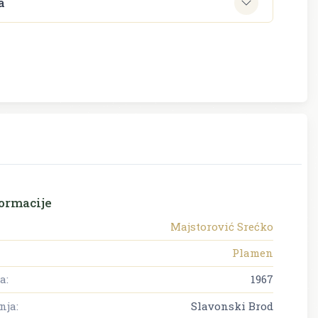
a
ormacije
Majstorović Srećko
Plamen
a:
1967
nja:
Slavonski Brod