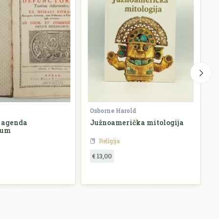
Osborne Harold
K
 agenda
Južnoamerička mitologija
B
rum
Religija
€ 13,00