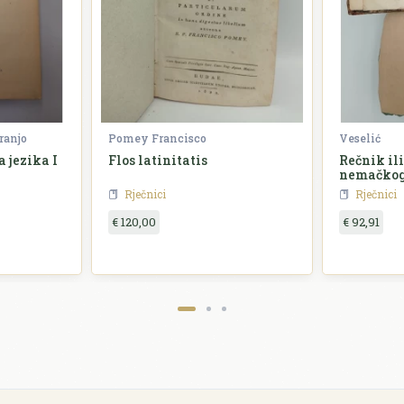
ranjo
Pomey Francisco
Veselić
 jezika I
Flos latinitatis
Rečnik il
nemačkog
Rječnici
Rječnici
€ 120,00
€ 92,91