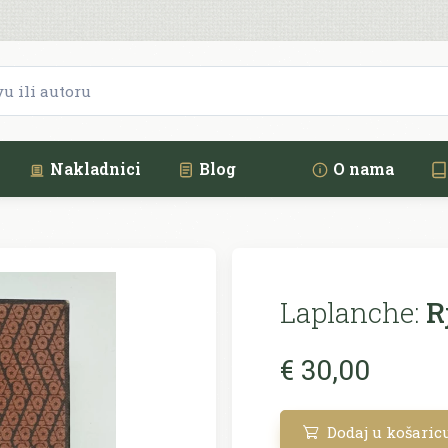
Nakladnici
Blog
O nama
Laplanche:
R
€ 30,00
Dodaj u košaric