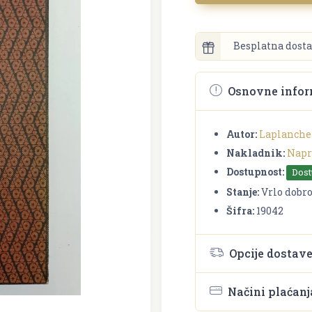
Besplatna dosta
Osnovne infor
Autor:
Laplanche
Nakladnik:
Napr
Dostupnost:
Dos
Stanje:
Vrlo dobr
Šifra:
19042
Opcije dostav
Načini plaćanj