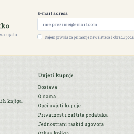
E-mail adresa
tko
varijata.
Dajem privolu za primanje newslettera i obradu pod
Uvjeti kupnje
Dostava
O nama
nih knjiga,
Opći uvjeti kupnje
Privatnost i zaštita podataka
Jednostrani raskid ugovora
Otkup knjiga