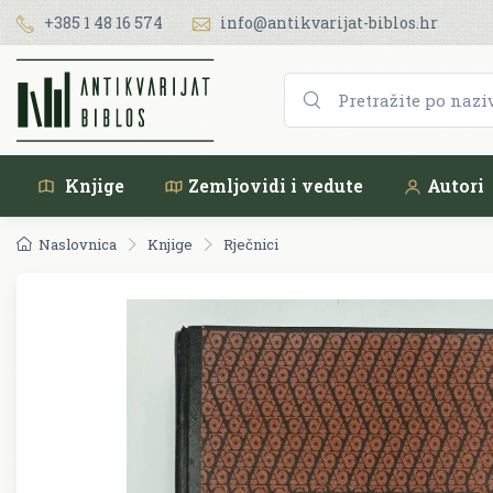
+385 1 48 16 574
info@antikvarijat-biblos.hr
Knjige
Zemljovidi i vedute
Autori
Naslovnica
Knjige
Rječnici