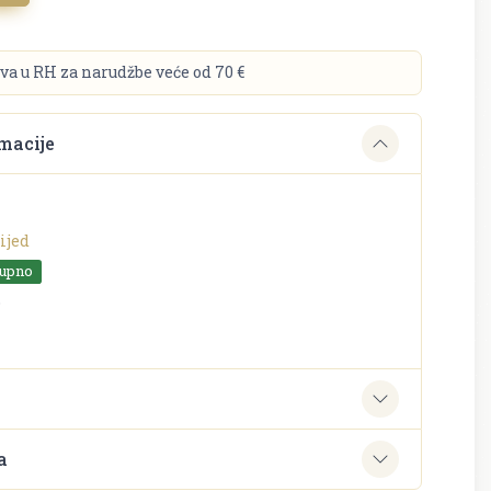
va u RH za narudžbe veće od 70 €
macije
ijed
tupno
o
e
a