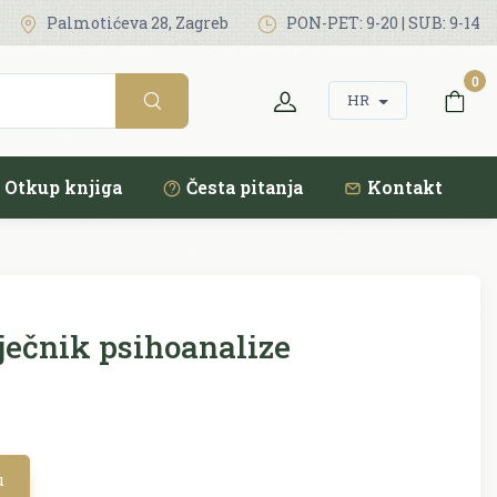
Palmotićeva 28, Zagreb
PON-PET: 9-20 | SUB: 9-14
0
HR
Otkup knjiga
Česta pitanja
Kontakt
ječnik psihoanalize
u