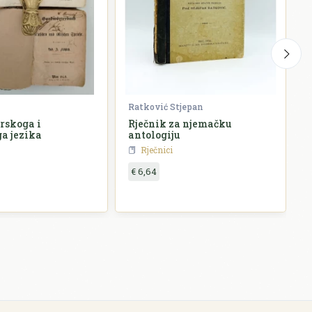
Ratković Stjepan
K
irskoga i
Rječnik za njemačku
S
a jezika
antologiju
Rječnici
€ 6,64