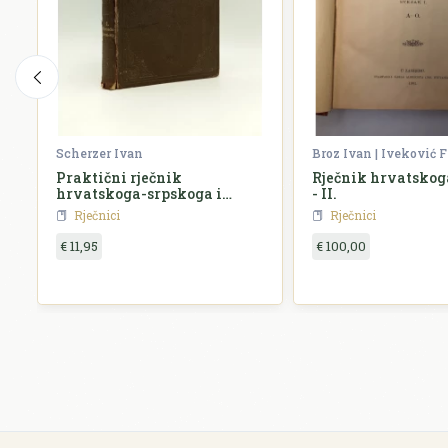
Scherzer Ivan
Broz Ivan | Iveković F
Praktični rječnik
Rječnik hrvatskoga
hrvatskoga-srpskoga i
- II.
njemačkoga jezika
Rječnici
Rječnici
€ 11,95
€ 100,00