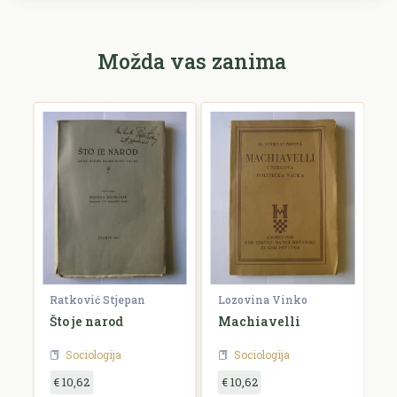
Možda vas zanima
Ratković Stjepan
Lozovina Vinko
R
a
Što je narod
Machiavelli
O
g
Sociologija
Sociologija
€ 10,62
€ 10,62
€