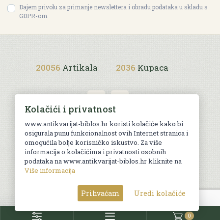
Dajem privolu za primanje newslettera i obradu podataka u skladu s
GDPR-om.
20056
Artikala
2036
Kupaca
Kolačići i privatnost
www.antikvarijat-biblos.hr koristi kolačiće kako bi
osigurala punu funkcionalnost ovih Internet stranica i
Uvjeti kupnje
omogućila bolje korisničko iskustvo. Za više
informacija o kolačićima i privatnosti osobnih
podataka na www.antikvarijat-biblos.hr kliknite na
Više informacija
© Sva prava pridržana. Web by
AG media
Prihvaćam
Uredi kolačiće
0