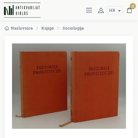
0
HR
Naslovnica
Knjige
Sociologija