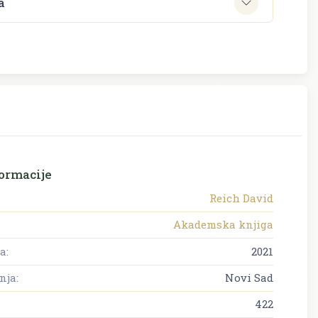
a
ormacije
Reich David
Akademska knjiga
a:
2021
nja:
Novi Sad
422