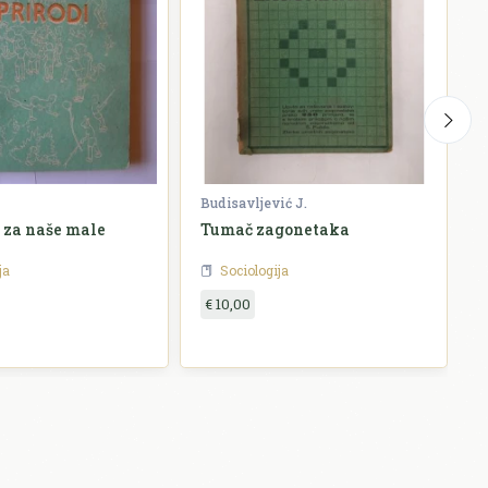
Budisavljević J.
S
e za naše male
Tumač zagonetaka
B
ja
Sociologija
€ 10,00