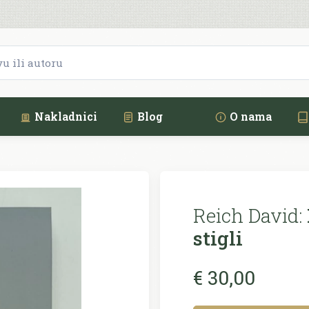
Nakladnici
Blog
O nama
Reich David:
stigli
€ 30,00