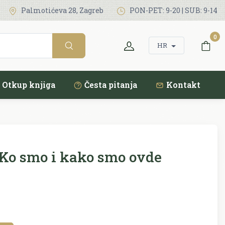
Palmotićeva 28, Zagreb
PON-PET: 9-20 | SUB: 9-14
0
HR
Otkup knjiga
Česta pitanja
Kontakt
Ko smo i kako smo ovde