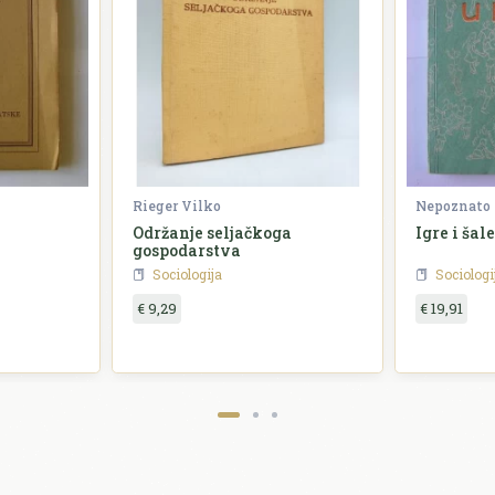
Rieger Vilko
Nepoznato
Održanje seljačkoga
Igre i šal
gospodarstva
Sociologija
Sociologi
€ 9,29
€ 19,91