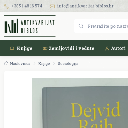
+385 1 48 16 574
info@antikvarijat-biblos.hr
Knjige
Zemljovidi i vedute
Autori
Naslovnica
Knjige
Sociologija