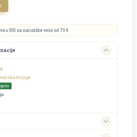
u
va u RH za narudžbe veće od 70 €
macije
id
emska knjiga
tupno
ga
e