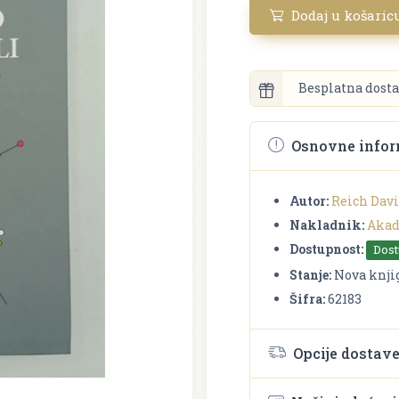
Dodaj u košaric
Besplatna dosta
Osnovne infor
Autor:
Reich Dav
Nakladnik:
Akad
Dostupnost:
Dos
Stanje:
Nova knji
Šifra:
62183
Opcije dostav