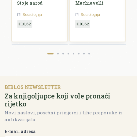
a
Što je narod
Machiavelli
O
g
Sociologija
Sociologija
€ 10,62
€ 10,62
€
BIBLOS NEWSLETTER
Za knjigoljupce koji vole pronaći
rijetko
Novi naslovi, posebni primjerci i tihe preporuke iz
antikvarijata.
E-mail adresa