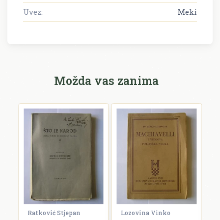
Uvez:
Meki
Možda vas zanima
Ratković Stjepan
Lozovina Vinko
R