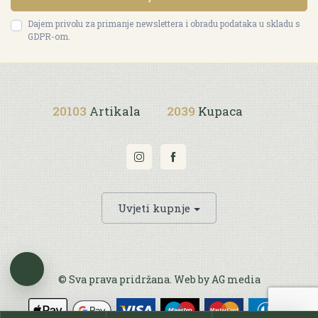
Dajem privolu za primanje newslettera i obradu podataka u skladu s
GDPR-om.
20103
Artikala
2039
Kupaca
Uvjeti kupnje
© Sva prava pridržana. Web by
AG media