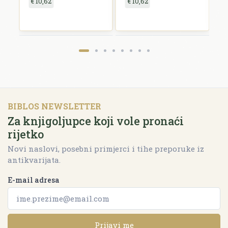
€ 10,62
€ 10,62
€
BIBLOS NEWSLETTER
Za knjigoljupce koji vole pronaći
rijetko
Novi naslovi, posebni primjerci i tihe preporuke iz
antikvarijata.
E-mail adresa
Prijavi me