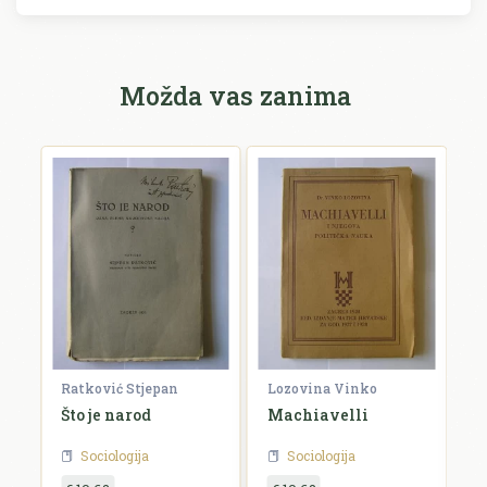
Možda vas zanima
Ratković Stjepan
Lozovina Vinko
R
a
Što je narod
Machiavelli
O
g
Sociologija
Sociologija