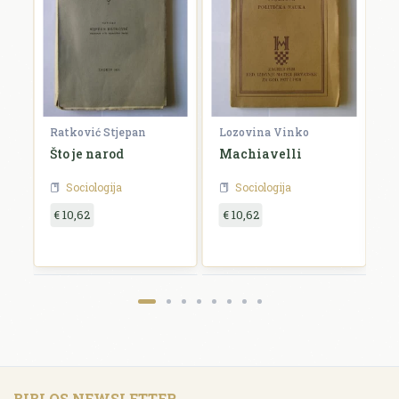
Ratković Stjepan
Lozovina Vinko
R
a
Što je narod
Machiavelli
O
g
Sociologija
Sociologija
€ 10,62
€ 10,62
€
BIBLOS NEWSLETTER