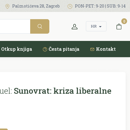
Palmotićeva 28, Zagreb
PON-PET: 9-20 | SUB: 9-14
0
HR
Otkup knjiga
Česta pitanja
Kontakt
uel:
Sunovrat: kriza liberalne
e