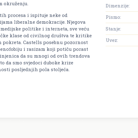
m okruženju.
Dimenzije:
tih procesa i ispituje neke od
Pismo:
cijama liberalne demokracije. Njegova
Stanje:
 medijske politike i interneta, sve veću
ičke klase od civilnog društva te kritike
Uvez:
h pokreta. Castells posebnu pozornost
enofobiju i rasizam koji potiču porast
injenica da su mnogi od ovih trendova
to da smo svjedoci duboke krize
nosti posljednjih pola stoljeća.