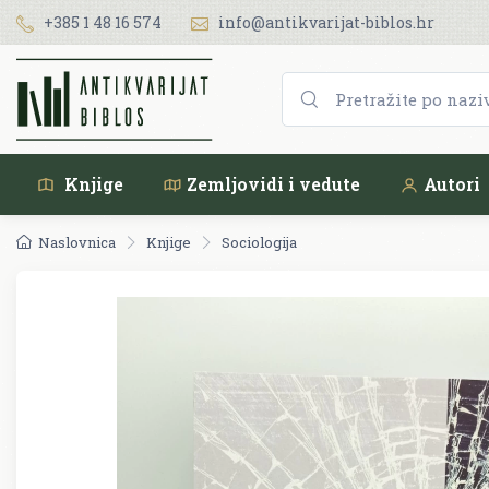
+385 1 48 16 574
info@antikvarijat-biblos.hr
Knjige
Zemljovidi i vedute
Autori
Naslovnica
Knjige
Sociologija