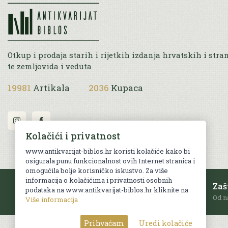
Otkup i prodaja starih i rijetkih izdanja hrvatskih i stra
te zemljovida i veduta
19981
Artikala
2036
Kupaca
Kolačići i privatnost
www.antikvarijat-biblos.hr koristi kolačiće kako bi
osigurala punu funkcionalnost ovih Internet stranica i
omogućila bolje korisničko iskustvo. Za više
informacija o kolačićima i privatnosti osobnih
Besplatna dostava
Zaš
podataka na www.antikvarijat-biblos.hr kliknite na
Za sve narudžbe u RH iznad 70 EUR.
Od n
Više informacija
Prihvaćam
Uredi kolačiće