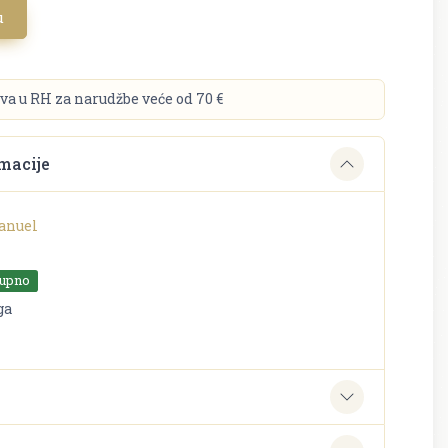
u
va u RH za narudžbe veće od 70 €
macije
anuel
tupno
ga
e