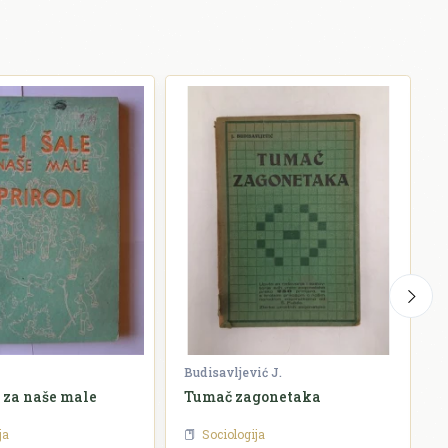
Budisavljević J.
S
e za naše male
Tumač zagonetaka
B
ja
Sociologija