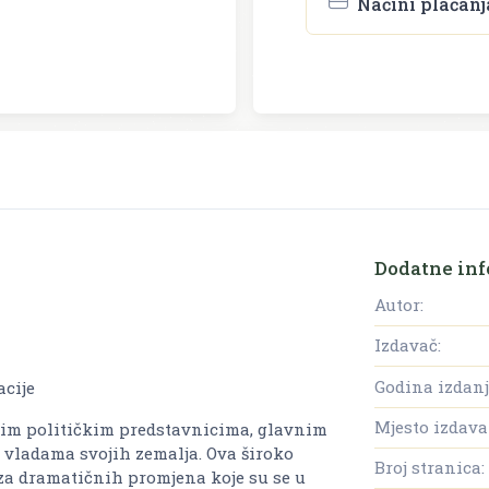
Načini plaćanj
Dodatne inf
Autor:
Izdavač:
Godina izdanj
acije
Mjesto izdava
ojim političkim predstavnicima, glavnim
 vladama svojih zemalja. Ova široko
Broj stranica:
iza dramatičnih promjena koje su se u