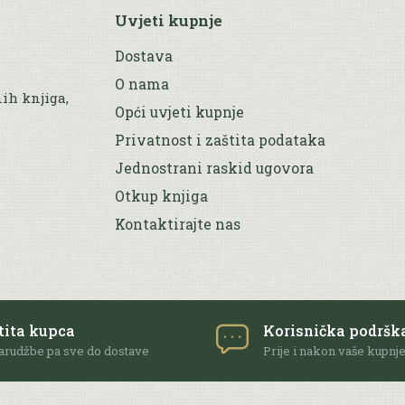
Uvjeti kupnje
Dostava
O nama
nih knjiga,
Opći uvjeti kupnje
Privatnost i zaštita podataka
Jednostrani raskid ugovora
Otkup knjiga
Kontaktirajte nas
tita kupca
Korisnička podršk
arudžbe pa sve do dostave
Prije i nakon vaše kupnj