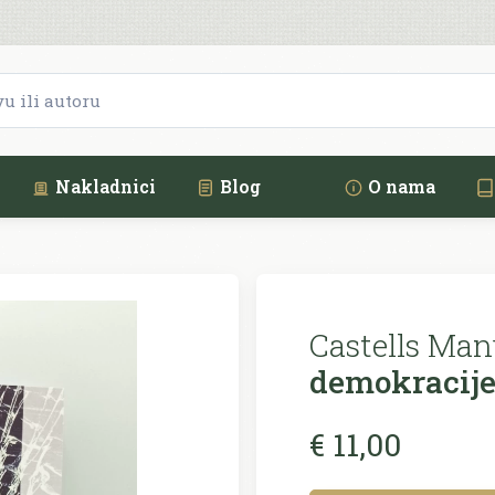
Nakladnici
Blog
O nama
Castells Man
demokracij
€ 11,00