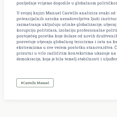
posljednje vrijeme dogodile u globalnom političko
U svojoj knjizi Manuel Castells analizira svaki od 
potencijalnih uzroka nezadovoljstva ljudi institu
razmatranja uključuju učinke globalizacije, utjecaj
korupciju političara, izolaciju profesionalne polit
postojećeg poretka koje dolaze od novih društveni
posvećuje utjecaju globalnog terorizma i rata na ks
ekstremizma u sve većem postotku stanovništva. Č
prisutni u vrlo različitim kontekstima ukazuje na 
demokracije, koja je bila temelj stabilnosti i uljuđe
#Castells Manuel