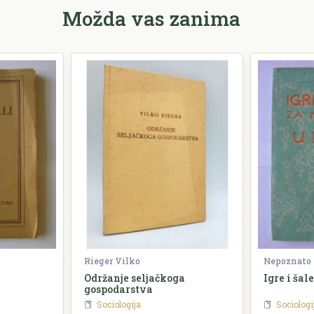
Možda vas zanima
Rieger Vilko
Nepoznato
Održanje seljačkoga
Igre i šal
gospodarstva
Sociologija
Sociologi