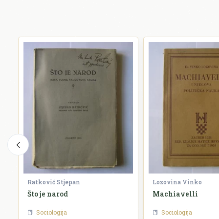
Ratković Stjepan
Lozovina Vinko
Što je narod
Machiavelli
Sociologija
Sociologija