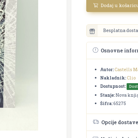
Dodaj u košaric
Besplatna dosta
Osnovne infor
Autor:
Castells M
Nakladnik:
Clio
Dostupnost:
Dos
Stanje:
Nova knji
Šifra:
65275
Opcije dostav