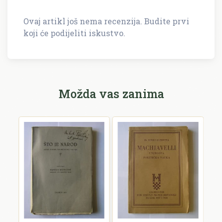
Ovaj artikl još nema recenzija. Budite prvi
Napišite recenziju
koji će podijeliti iskustvo.
Recenzija će biti objavljena nakon provjere.
Ime i prezime *
Možda vas zanima
E-mail *
E-mail se ne prikazuje javno.
Ocjena *
Komentar *