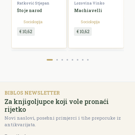
Ratković Stjepan
Lozovina Vinko
R
Što je narod
Machiavelli
O
g
Sociologija
Sociologija
€ 10,62
€ 10,62
Pošalji recenziju
BIBLOS NEWSLETTER
Za knjigoljupce koji vole pronaći
rijetko
Novi naslovi, posebni primjerci i tihe preporuke iz
antikvarijata.