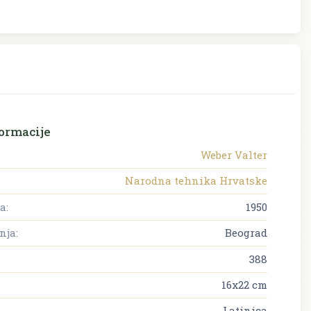
ormacije
Weber Valter
Narodna tehnika Hrvatske
a:
1950
nja:
Beograd
388
16x22 cm
Latinica