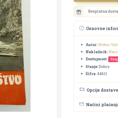
Besplatna dosta
Osnovne infor
Autor:
Weber Val
Nakladnik:
Naro
Dostupnost:
Ras
Stanje:
Dobro
Šifra:
44611
Opcije dostav
Načini plaćanj