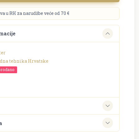
va u RH za narudžbe veće od 70 €
macije
ter
dna tehnika Hrvatske
prodano
e
a