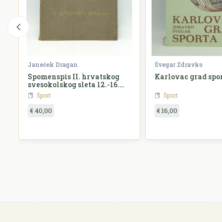
Janeček Dragan
Švegar Zdravko
Spomenspis II. hrvatskog
Karlovac grad spo
svesokolskog sleta 12.-16.
kolovoza 1911. u Zagrebu
Šport
Šport
€ 40,00
€ 16,00