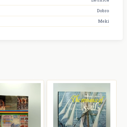
Dobro
Meki