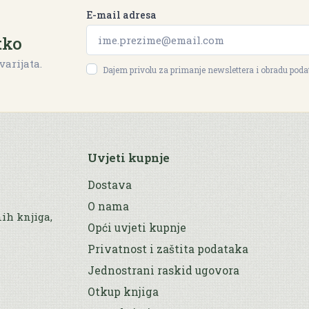
E-mail adresa
tko
varijata.
Dajem privolu za primanje newslettera i obradu pod
Uvjeti kupnje
Dostava
O nama
nih knjiga,
Opći uvjeti kupnje
Privatnost i zaštita podataka
Jednostrani raskid ugovora
Otkup knjiga