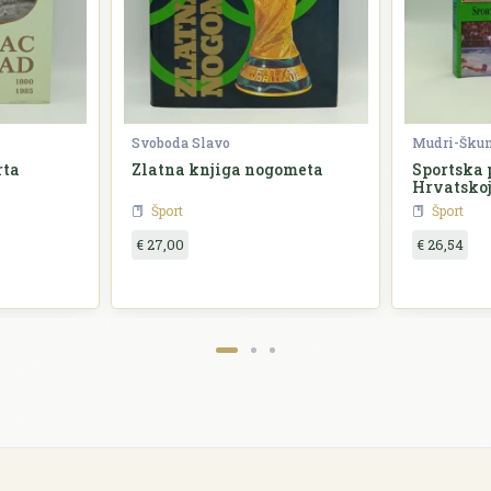
Svoboda Slavo
Mudri-Škun
rta
Zlatna knjiga nogometa
Sportska 
Hrvatsko
Šport
Šport
€ 27,00
€ 26,54