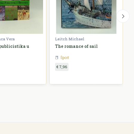
ca Vera
Leitch Michael
G
publicistika u
The romance of sail
J
j
Šport
€ 7,96