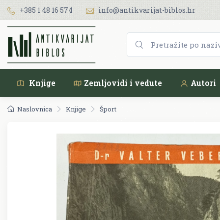
+385 1 48 16 574
info@antikvarijat-biblos.hr
Knjige
Zemljovidi i vedute
Autori
Naslovnica
Knjige
Šport