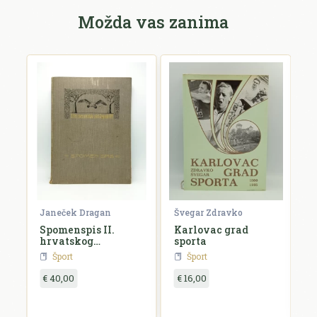
Možda vas zanima
Janeček Dragan
Švegar Zdravko
M
Spomenspis II.
Karlovac grad
S
hrvatskog
sporta
p
svesokolskog sleta
H
Šport
Šport
12.-16. kolovoza
1911. u Zagrebu
€ 40,00
€ 16,00
€