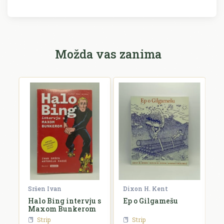
Možda vas zanima
Sršen Ivan
Dixon H. Kent
Fo
i?
Halo Bing intervju s
Ep o Gilgamešu
P
Maxom Bunkerom
Strip
Strip