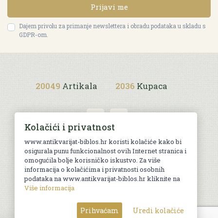
Prijavi me
Dajem privolu za primanje newslettera i obradu podataka u skladu s
GDPR-om.
20049
Artikala
2036
Kupaca
Kolačići i privatnost
www.antikvarijat-biblos.hr koristi kolačiće kako bi
osigurala punu funkcionalnost ovih Internet stranica i
Uvjeti kupnje
omogućila bolje korisničko iskustvo. Za više
informacija o kolačićima i privatnosti osobnih
podataka na www.antikvarijat-biblos.hr kliknite na
Više informacija
© Sva prava pridržana. Web by
AG media
Prihvaćam
Uredi kolačiće