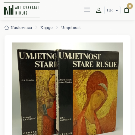
0
HR
Naslovnica
Knjige
Umjetnost