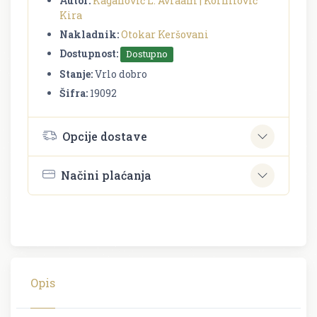
Autor:
Kaganovič L. Avraam | Kornilovič
Kira
Nakladnik:
Otokar Keršovani
Dostupnost:
Dostupno
Stanje:
Vrlo dobro
Šifra:
19092
Opcije dostave
Načini plaćanja
Opis