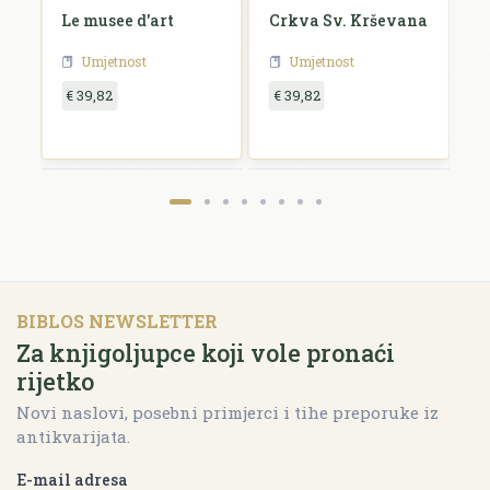
i
Le musee d'art
Crkva Sv. Krševana
K
u
Umjetnost
Umjetnost
€ 39,82
€ 39,82
€
BIBLOS NEWSLETTER
Za knjigoljupce koji vole pronaći
rijetko
Novi naslovi, posebni primjerci i tihe preporuke iz
antikvarijata.
E-mail adresa