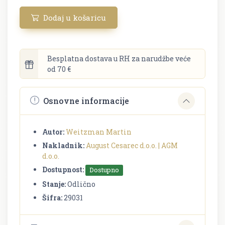
Dodaj u košaricu
Besplatna dostava u RH za narudžbe veće
od 70 €
Osnovne informacije
Autor:
Weitzman Martin
Nakladnik:
August Cesarec d.o.o. | AGM
d.o.o.
Dostupnost:
Dostupno
Stanje:
Odlično
Šifra:
29031