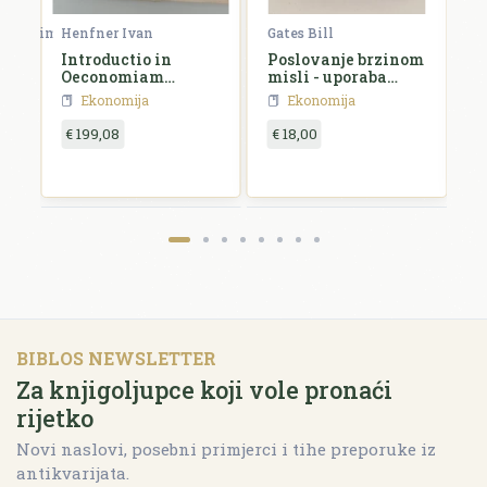
Henfner Ivan
Catephores George | Morishima Michio
Gates Bill
T
Introductio in
Poslovanje brzinom
O
t
Oeconomiam
misli - uporaba
r
politicam
digitalnog nervnog
t
Ekonomija
Ekonomija
sustava
€ 199,08
€ 18,00
€
BIBLOS NEWSLETTER
Za knjigoljupce koji vole pronaći
rijetko
Novi naslovi, posebni primjerci i tihe preporuke iz
antikvarijata.