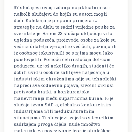
37 slučajeva ovog izdanja najaktualniji su i
najbolji slučajevi do kojih su autori mogli
doći. Kolekcija je prepuna primjera iz
strategije na djelu te sadrži vrijedne pouke za
sve čitatelje. Barem 23 slučaja uključuju vrlo
ugledna poduzeća, proizvode, osobe za koje su
većina čitatelja vjerojatno već čuli, poznaju ih
iz osobnog iskustva,ili se s njima mogu lako
poistovjetiti. Pomoću četiri slučaja dot-com
poduzeća, uz još nekoliko drugih, studenti će
dobiti uvid u osobite zahtijeve natjecanja u
industrijskim okruženjima gdje su tehnološki
napreci svakodnevna pojava, životni ciklusi
proizvoda kratki, a konkurentska
manevriranja među suparnicima burna. 16 je
slučaja izvan SAD-a, globalno konkuretnim
industrijama i/ili međukulturalnim
situacijama. Ti slučajevi, zajedno s teoretkim
sadržajem prvoga dijela, nude mnoštvo
materijala za povezivanje teorije strateškog