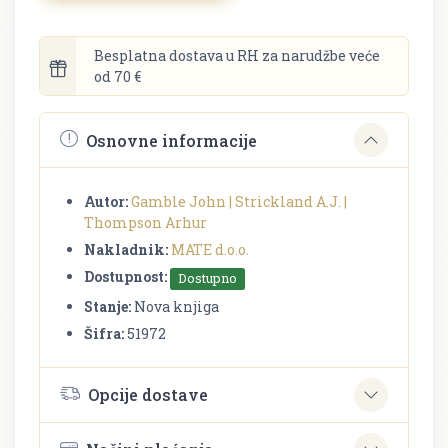
Besplatna dostava u RH za narudžbe veće
od 70 €
Osnovne informacije
Autor:
Gamble John | Strickland A.J. |
Thompson Arhur
Nakladnik:
MATE d.o.o.
Dostupnost:
Dostupno
Stanje:
Nova knjiga
Šifra:
51972
Opcije dostave