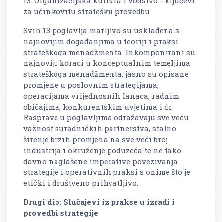
13. Organizacijska kultura i vodstvo - ključevi
za učinkovitu stratešku provedbu
Svih 13 poglavlja marljivo su usklađena s
najnovijim događanjima u teoriji i praksi
strateškoga menadžmenta. Inkomponirani su
najnoviji koraci u konceptualnim temeljima
strateškoga menadžmenta, jasno su opisane
promjene u poslovnim strategijama,
operacijama vrijednosnih lanaca, radnim
običajima, konkurentskim uvjetima i dr.
Rasprave u poglavljima odražavaju sve veću
važnost suradničkih partnerstva, stalno
širenje brzih promjena na sve veći broj
industrija i okruženje poduzeća te ne tako
davno naglašene imperative povezivanja
strategije i operativnih praksi s onime što je
etički i društveno prihvatljivo.
Drugi dio: Slučajevi iz prakse u izradi i
provedbi strategije