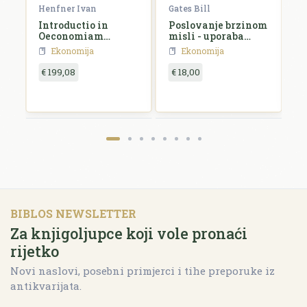
Henfner Ivan
Gates Bill
W
Introductio in
Poslovanje brzinom
E
Oeconomiam
misli - uporaba
K
politicam
digitalnog nervnog
s
Ekonomija
Ekonomija
sustava
€ 199,08
€ 18,00
€
BIBLOS NEWSLETTER
Za knjigoljupce koji vole pronaći
rijetko
Novi naslovi, posebni primjerci i tihe preporuke iz
antikvarijata.