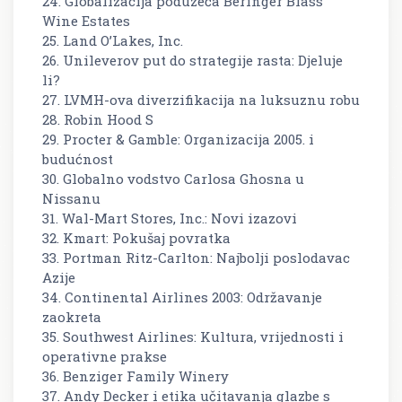
24. Globalizacija poduzeća Beringer Blass
Wine Estates
25. Land O’Lakes, Inc.
26. Unileverov put do strategije rasta: Djeluje
li?
27. LVMH-ova diverzifikacija na luksuznu robu
28. Robin Hood S
29. Procter & Gamble: Organizacija 2005. i
budućnost
30. Globalno vodstvo Carlosa Ghosna u
Nissanu
31. Wal-Mart Stores, Inc.: Novi izazovi
32. Kmart: Pokušaj povratka
33. Portman Ritz-Carlton: Najbolji poslodavac
Azije
34. Continental Airlines 2003: Održavanje
zaokreta
35. Southwest Airlines: Kultura, vrijednosti i
operativne prakse
36. Benziger Family Winery
37. Andy Decker i etika učitavanja glazbe s