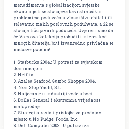
menadžmenta s globalizacijom svjetske
ekonomije. 5 se slučajeva bavi strateškim
problemima poduzeća u vlasništvu obitelji ili
relevatno malih poslovnih poduhvata, a 22 se
slučaja tiču javnih poduzeća. Uvjereni smo da
će Vam ova kolekcija probuditi interes kod
mnogih čitatelja, biti izvanredno privlačna te
nadasve poučna!
1. Starbucks 2004.: U potrazi za svjetskom
dominacijom
2. Netflix
3. Azalea Seafood Gumbo Shoppe 2004.
4. Non Stop Yacht, S.L.
5. Natjecanje u industriji vode u boci
6. Dollar General i ekstremna vrijednost
maloprodaje
7. Strategija rasta i pristojbe za prodajno
mjesto u No Pudge! Foods, Inc.
8. Dell Computer 2003.: U potrazi za